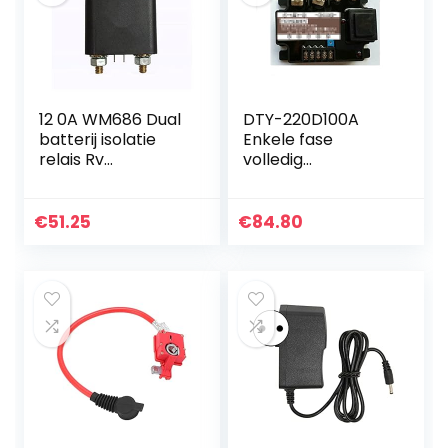
12 0A WM686 Dual
DTY-220D100A
batterij isolatie
Enkele fase
relais Rv
volledig
Accessoires
geïsoleerde
Retrofit Intelligent
spanningsregulere
Power Saving RL /
nde module 100A
€
51.25
€
84.80
180 Voor auto
volledig
geïsoleerde
spanningsregelaar
…