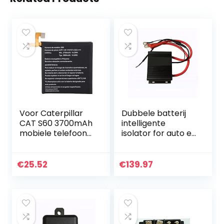
Voor Caterpillar
Dubbele batterij
CAT S60 3700mAh
intelligente
mobiele telefoon
isolator for auto en
vervangende
RV 150A Lithium
oplaadbatterij,
batterij algemene
hoogwaardige
isolator dubbele
€
25.52
€
139.97
lithiumbatterij
batterij isolator…
voor…