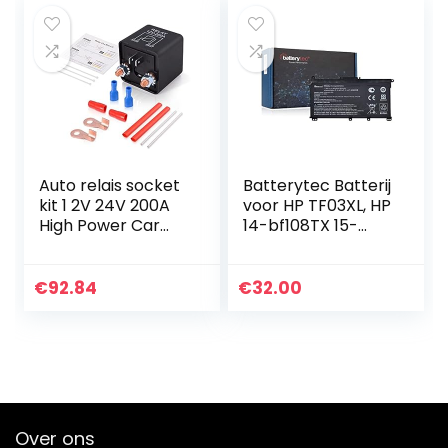
Auto relais socket
Batterytec Batterij
kit 1 2V 24V 200A
voor HP TF03XL, HP
High Power Car
14-bf108TX 15-
Starter AAN UIT
cc707TX HSTNN-
Relais Terminals
IB7Y HSTNN-LB7X
Heavy Duty Auto
HSTNN-LB7J
€
92.84
€
32.00
Truck Motor…
HSTNN-UB7J
HSTNN-LB7L…
Over ons