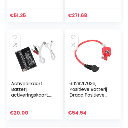
Accessoires
Isolator Power
Retrofit Intelligent
Batteries Manager
Power Saving RL /
Protector Rv
€
51.25
€
271.68
180 Voor auto
Gewijzigde auto-
relais…
Activeerkaart
61129217036,
Batterij-
Positieve Batterij
activeringskaart,
Draad Positieve
Batterijoplaadkaar
Batterij Kabel 2Pin
t, OS X 4‑11serie
Connector
voor smartphones
Vervanging voor
€
20.00
€
54.54
528i 535i 550i 640i
F07…