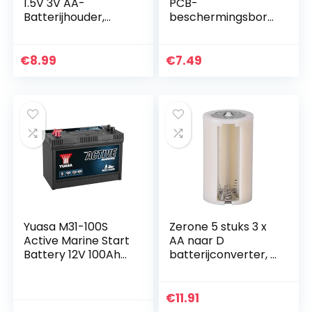
1.5V 3V AA-
PCB-
Batterijhouder,
beschermingsbord
Plastic Batterij-
40A 3S Li-ion
Opbergdoos met
lithiumbatterijoplad
Hoes, AAN/UIT-
er PCB BMS-
€
8.99
€
7.49
Schakelaar en…
beschermingsbord
met balans
opladen voor…
Yuasa M31-100S
Zerone 5 stuks 3 x
Active Marine Start
AA naar D
Battery 12V 100Ah
batterijconverter, 3
800A GR31 BCI
AA slots accu-
(DC31M) Boot Accu
adapter parallelle
5050694030406
batterijhouder
€
11.91