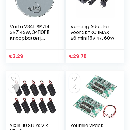
Varta V341, SR714,
Voeding Adapter
SR714SW, 341101111,
voor SKYRC IMAX
Knoopbatterij,
B6 mini 15V 4A 60W
Zilveroxide, 1,55
Volt, Diameter 7,9
mm, Hoogte 1,45
€
3.29
€
29.75
mm, Pak à 1…
YIXISI 10 Stuks 2 ×
Youmile 2Pack