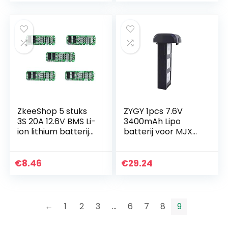
ZkeeShop 5 stuks
ZYGY 1pcs 7.6V
3S 20A 12.6V BMS Li-
3400mAh Lipo
ion lithium batterij
batterij voor MJX
Protection Board
Bugs 4W B4W D88
18650 Charger
EX3 HS550
Protection Board
opvouwbare
€
8.46
€
29.24
18650…
borstelloze
quadcopter RC
drone
←
1
2
3
…
6
7
8
9