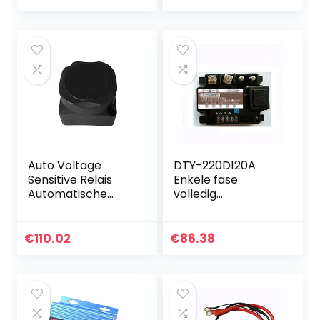
Lichaam Slim
noodstartvoeding
Transparant
in de auto(#3)
Verloop Case…
Auto Voltage
DTY-220D120A
Sensitive Relais
Enkele fase
Automatische
volledig
Opladen Relais
geïsoleerde
140A Dual Battery
spanningsregulere
Isolator (VSR)
nde module 120A
€
110.02
€
86.38
Voor auto
volledig
geïsoleerde
spanningsregelaar
…