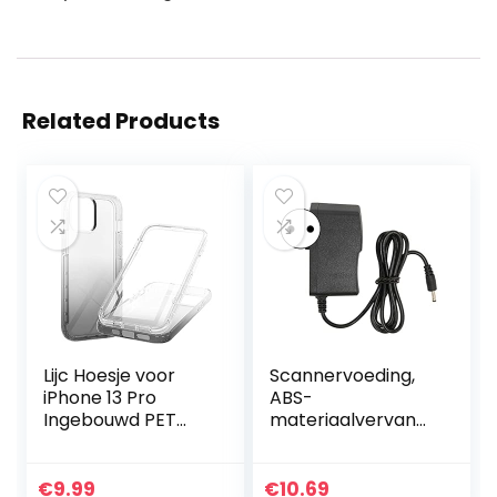
Related Products
Lijc Hoesje voor
Scannervoeding,
iPhone 13 Pro
ABS-
Ingebouwd PET
materiaalvervang
Scherm
ende oplader voor
Beschermer
scannervoedingsa
360°Volledige
dapter voor
€
9.99
€
10.69