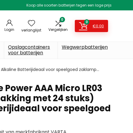
Koop alle soorten batterijen tegen een lage prijs
0
0
€
0.00
Login
Vergelijken
verlanglijst
Opslagcontainers
Wegwerpbatterijen
voor batterijen
 Alkaline Batterijideaal voor speelgoed zaklamp…
fe Power AAA Micro LR03
pakking met 24 stuks)
erijideaal voor speelgoed
eit van merkfabrikant VARTA