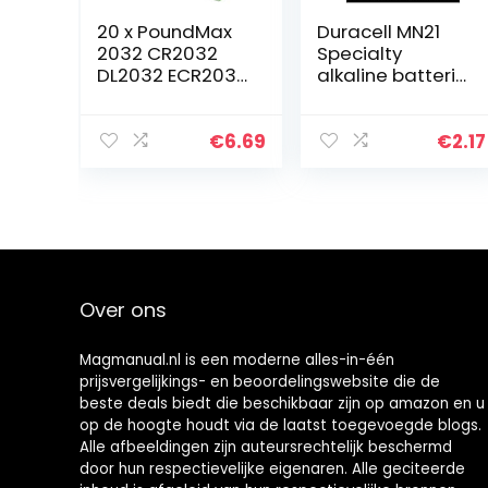
20 x PoundMax
Duracell MN21
2032 CR2032
Specialty
DL2032 ECR2032
alkaline batterij,
3V Lithium
verpakking van 2
Knoopcelbatterij
en
€
6.69
€
2.17
Over ons
Magmanual.nl is een moderne alles-in-één
prijsvergelijkings- en beoordelingswebsite die de
beste deals biedt die beschikbaar zijn op amazon en u
op de hoogte houdt via de laatst toegevoegde blogs.
Alle afbeeldingen zijn auteursrechtelijk beschermd
door hun respectievelijke eigenaren. Alle geciteerde