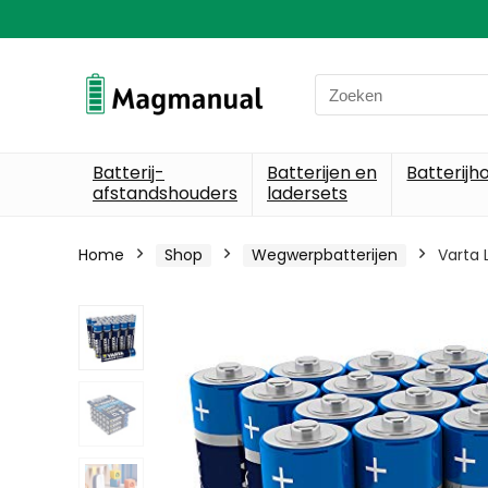
Search
for:
Batterij-
Batterijen en
Batterijh
afstandshouders
ladersets
Home
Shop
Wegwerpbatterijen
Varta 