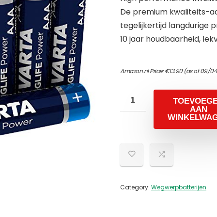
De premium kwaliteits-acc
tegelijkertijd langdurige p
10 jaar houdbaarheid, lekv
Amazon.nl Price:
€
13.90
(as of 09/0
TOEVOEG
AAN
WINKELWA
Category:
Wegwerpbatterijen