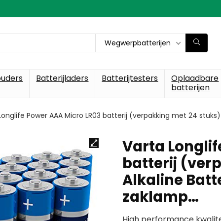
Wegwerpbatterijen
ouders
Batterijladers
Batterijtesters
Oplaadbare
batterijen
Longlife Power AAA Micro LR03 batterij (verpakking met 24 stuks)
Varta Longli
batterij (ver
Alkaline Batt
zaklamp…
High performance kwalit