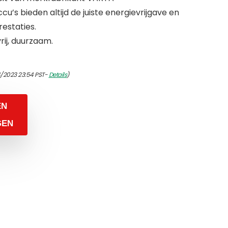
u’s bieden altijd de juiste energievrijgave en
restaties.
rij, duurzaam.
4/2023 23:54 PST-
Details
)
EN
GEN