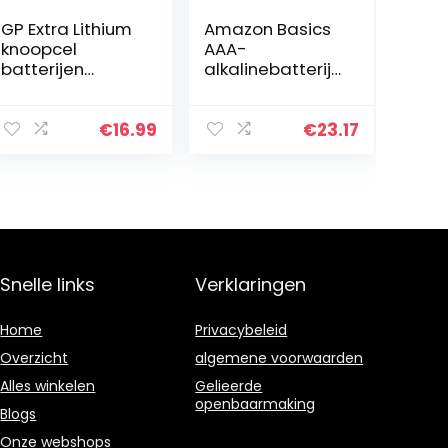
GP Extra Lithium
Amazon Basics
knoopcel
AAA-
batterijen
alkalinebatterije
CR2032 | 40
n voor
stuks
prestaties, (pak
knoopcellen
van 100 stuks)
€
16.99
€
23.17
CR2032 3V
Snelle links
Verklaringen
Home
Privacybeleid
Overzicht
algemene voorwaarden
Alles winkelen
Gelieerde
openbaarmaking
Blogs
Onze webshops