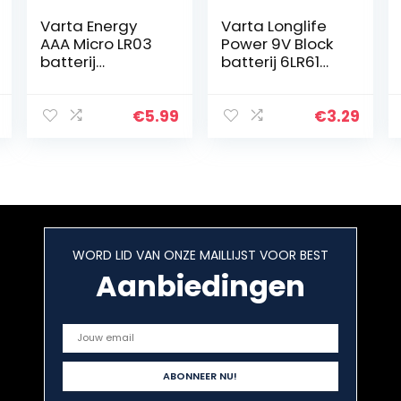
Varta Energy
Varta Longlife
AAA Micro LR03
Power 9V Block
batterij
batterij 6LR61
(verpakking met
(verpakt per
10 stuks) Alkaline
stuk) Alkaline E-
Batterij, ideaal
Block Batterijen
€
5.99
€
3.29
voor speelgoed
– ideaal voor
zaklamp en…
brandmelder…
WORD LID VAN ONZE MAILLIJST VOOR BEST
Aanbiedingen