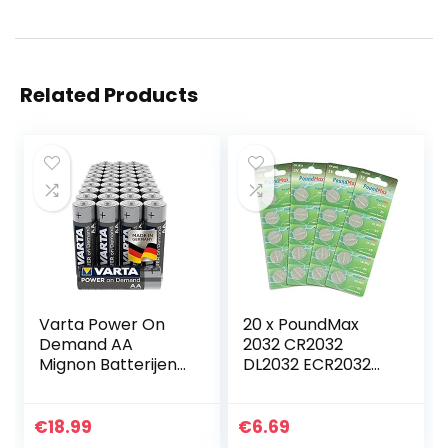
Related Products
Varta Power On
20 x PoundMax
Demand AA
2032 CR2032
Mignon Batterijen
DL2032 ECR2032
(Verpakking Met
3V Lithium
40 Stuks – Smart,
Knoopcelbatterije
Flexibel En
n
€
18.99
€
6.69
Krachtig, Smart