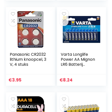
Home-
Apparaten…
Panasonic CR2032
Varta Longlife
lithium knoopcel, 3
Power AA Mignon
V, 4 stuks
LR6 Batterij
(verpakking met
10 stuks) Alkaline
Batterijideaal voor
€
3.95
€
8.24
speelgoed
zaklamp…