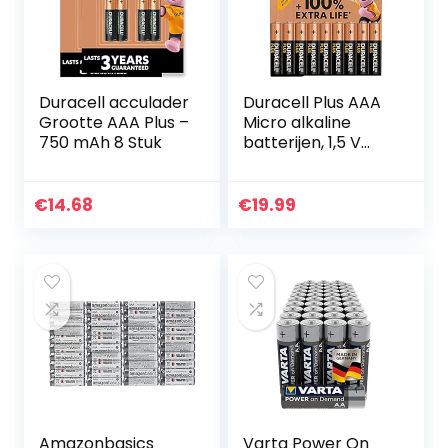
Duracell acculader
Duracell Plus AAA
Grootte AAA Plus –
Micro alkaline
750 mAh 8 Stuk
batterijen, 1,5 V
LR03 MN2400, 18
stuks [Amazon
exclusief]
€
14.68
€
19.99
Amazonbasics
Varta Power On