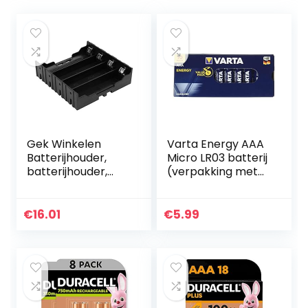
Gek Winkelen
Varta Energy AAA
Batterijhouder,
Micro LR03 batterij
batterijhouder,
(verpakking met
stabiele
10 stuks) Alkaline
draagbare
Batterij, ideaal
lichtgewicht
voor speelgoed
€
16.01
€
5.99
oplaadbare
zaklamp en…
wegwerpbatterije
n Thuis voor…