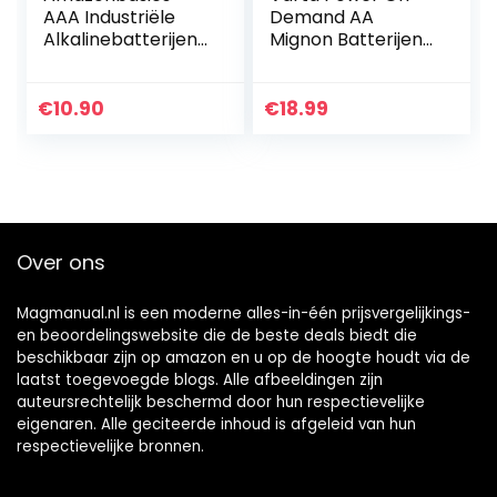
AAA Industriële
Demand AA
Alkalinebatterijen,
Mignon Batterijen
Pak Van 40 Stuks
(Verpakking Met
40 Stuks – Smart,
Flexibel En
€
10.90
€
18.99
Krachtig, Smart
Home-
Apparaten…
Over ons
Magmanual.nl is een moderne alles-in-één prijsvergelijkings-
en beoordelingswebsite die de beste deals biedt die
beschikbaar zijn op amazon en u op de hoogte houdt via de
laatst toegevoegde blogs. Alle afbeeldingen zijn
auteursrechtelijk beschermd door hun respectievelijke
eigenaren. Alle geciteerde inhoud is afgeleid van hun
respectievelijke bronnen.