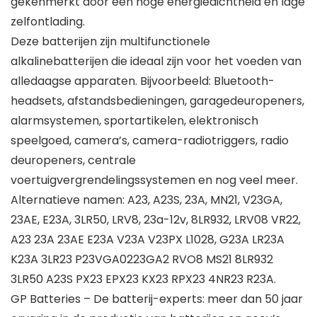
gekenmerkt door een hoge energiedichtheid en lage
zelfontlading.
Deze batterijen zijn multifunctionele
alkalinebatterijen die ideaal zijn voor het voeden van
alledaagse apparaten. Bijvoorbeeld: Bluetooth-
headsets, afstandsbedieningen, garagedeuropeners,
alarmsystemen, sportartikelen, elektronisch
speelgoed, camera’s, camera-radiotriggers, radio
deuropeners, centrale
voertuigvergrendelingssystemen en nog veel meer.
Alternatieve namen: A23, A23S, 23A, MN21, V23GA,
23AE, E23A, 3LR50, LRV8, 23a-12v, 8LR932, LRV08 VR22,
A23 23A 23AE E23A V23A V23PX L1028, G23A LR23A
K23A 3LR23 P23VGA0223GA2 RVO8 MS21 8LR932
3LR50 A23S PX23 EPX23 KX23 RPX23 4NR23 R23A.
GP Batteries – De batterij-experts: meer dan 50 jaar