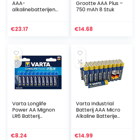
AAA-
Grootte AAA Plus –
alkalinebatterijen
750 mAh 8 Stuk
voor prestaties,
(pak van 100
stuks)
€
23.17
€
14.68
Varta Longlife
Varta Industrial
Power AA Mignon
Batterij AAA Micro
LR6 Batterij
Alkaline Batterijen
(verpakking met
LR03 – Verpakking
10 stuks) Alkaline
van 40 stuks,
Batterijideaal voor
milieuvriendelijke
€
8.24
€
14.99