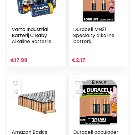
Varta Industrial
Duracell MN21
Batterij C Baby
Specialty alkaline
Alkaline Batterijen
batterij,
LR14 – Verpakking
verpakking van 2
met 20 stuks,
Blauw
€
17.99
€
2.17
Amazon Basics
Duracell acculader