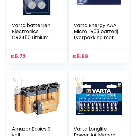
Varta batterijen
Varta Energy AAA
Electronics
Micro LR03 batterij
CR2450 Lithium
(verpakking met
knoopcel
10 stuks) Alkaline
verpakking met 2
Batterij, ideaal
stuks knoopcellen
voor speelgoed
€
5.72
€
5.99
in originele
zaklamp en…
blisterverpakking…
AmazonBasics 9
Varta Longlife
volt
Power AA Mignon