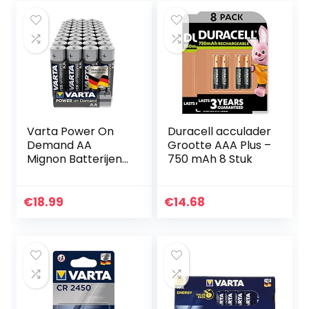
Varta Power On
Duracell acculader
Demand AA
Grootte AAA Plus –
Mignon Batterijen
750 mAh 8 Stuk
(Verpakking Met
40 Stuks – Smart,
Flexibel En
€
18.99
€
14.68
Krachtig, Smart
Home-
Apparaten…