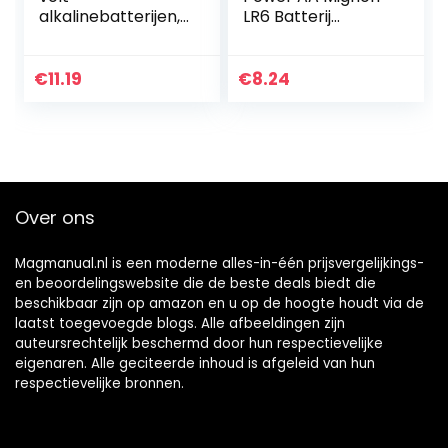
alkalinebatterijen,
LR6 Batterij
verpakking van 8
(verpakking met
stuks
10 stuks) Alkaline
Batterijideaal voor
€
11.19
€
8.24
speelgoed
zaklamp…
Over ons
Magmanual.nl is een moderne alles-in-één prijsvergelijkings-
en beoordelingswebsite die de beste deals biedt die
beschikbaar zijn op amazon en u op de hoogte houdt via de
laatst toegevoegde blogs. Alle afbeeldingen zijn
auteursrechtelijk beschermd door hun respectievelijke
eigenaren. Alle geciteerde inhoud is afgeleid van hun
respectievelijke bronnen.