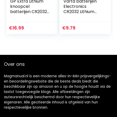
GP Extra Lithium
Varta batterijen
knoopcel
Electronics
batterijen CR2032 |
CR2032 Lithium
40 stuks
knoopcel 3V
knoopcellen
batterij verpakking
CR2032 3V
met 10 stuks
€
16.99
€
9.79
knoopcellen in
originele…
Over ons
Magmanual.nl is een moderne alles-in-één prijsvergelijkings-
en beoordelingswebsite die de beste deals biedt die
beschikbaar zijn op amazon en u op de hoogte houdt via de
laatst toegevoegde blogs. Alle afbeeldingen zijn
auteursrechtelijk beschermd door hun respectievelijke
eigenaren. Alle geciteerde inhoud is afgeleid van hun
respectievelijke bronnen.