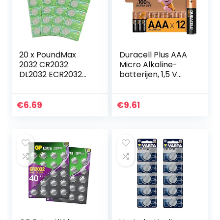
20 x PoundMax
Duracell Plus AAA
2032 CR2032
Micro Alkaline-
DL2032 ECR2032
batterijen, 1,5 V
3V Lithium
LR03 MN2400, 12
Knoopcelbatterije
stuks
n
€
6.69
€
9.61