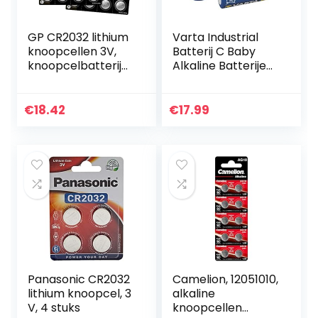
GP CR2032 lithium
Varta Industrial
knoopcellen 3V,
Batterij C Baby
knoopcelbatterije
Alkaline Batterijen
n CR 2032 /
LR14 – Verpakking
DL2032, spanning 3
met 20 stuks,
Volt (40 stuks in 8
Blauw
€
18.42
€
17.99
x 5 stuks…
Panasonic CR2032
Camelion, 12051010,
lithium knoopcel, 3
alkaline
V, 4 stuks
knoopcellen