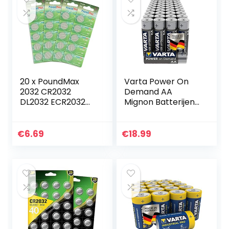
20 x PoundMax
Varta Power On
2032 CR2032
Demand AA
DL2032 ECR2032
Mignon Batterijen
3V Lithium
(Verpakking Met
Knoopcelbatterije
40 Stuks – Smart,
n
Flexibel En
€
6.69
€
18.99
Krachtig, Smart
Home-
Apparaten…