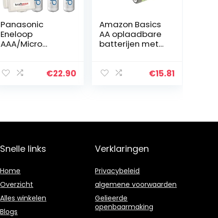
Panasonic
Amazon Basics
Eneloop
AA oplaadbare
AAA/Micro
batterijen met
accu’s –
hoge capaciteit
nieuwste
2400 mAh
generatie –
(verpakking van
€
22.90
€
15.81
krachtige
12 stuks)
accubatterijen
voorgeladen
in Kraftmax
accuboxen V5
Snelle links
Verklaringen
Home
Privacybeleid
Overzicht
algemene voorwaarden
Alles winkelen
Gelieerde
openbaarmaking
Blogs