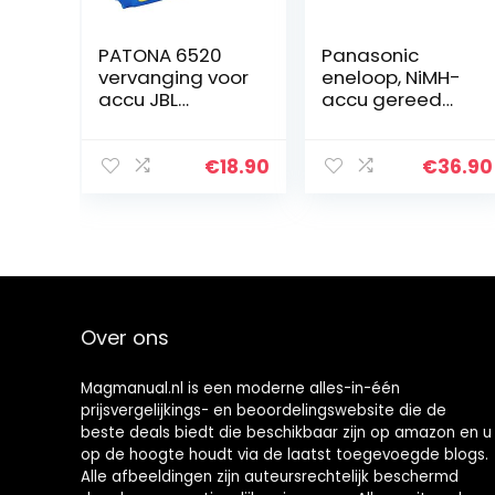
PATONA 6520
Panasonic
vervanging voor
eneloop, NiMH-
accu JBL
accu gereed
GSP1029102A
voor gebruik, AA
(6000mAh) –
mignon,
compatibel met
verpakking van
€
18.90
€
36.90
JBL Charge 3
8, verpakking
(jaar 2016)
kan tevens
gebruikt
worden…
Over ons
Magmanual.nl is een moderne alles-in-één
prijsvergelijkings- en beoordelingswebsite die de
beste deals biedt die beschikbaar zijn op amazon en u
op de hoogte houdt via de laatst toegevoegde blogs.
Alle afbeeldingen zijn auteursrechtelijk beschermd