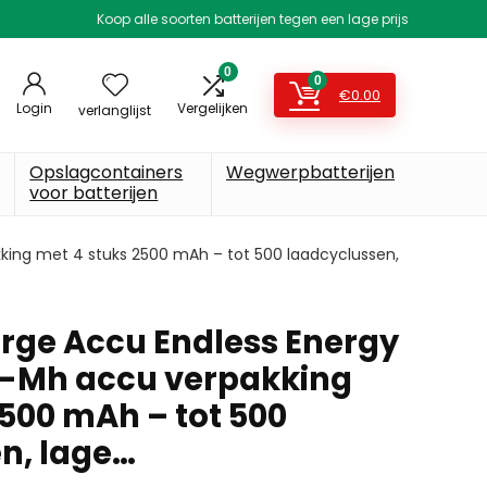
Koop alle soorten batterijen tegen een lage prijs
0
0
€
0.00
Login
Vergelijken
verlanglijst
Opslagcontainers
Wegwerpbatterijen
voor batterijen
ing met 4 stuks 2500 mAh – tot 500 laadcyclussen,
rge Accu Endless Energy
i-Mh accu verpakking
2500 mAh – tot 500
n, lage…