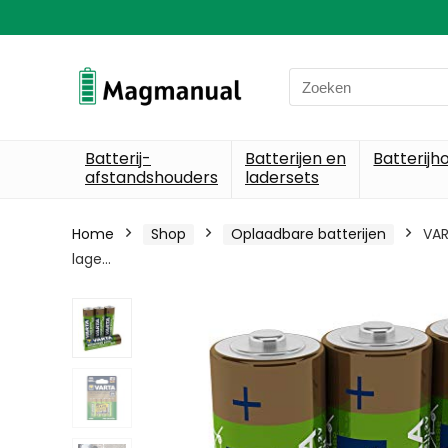
Search
for:
Batterij-
Batterijen en
Batterijh
afstandshouders
ladersets
Home
Shop
Oplaadbare batterijen
VAR
lage…