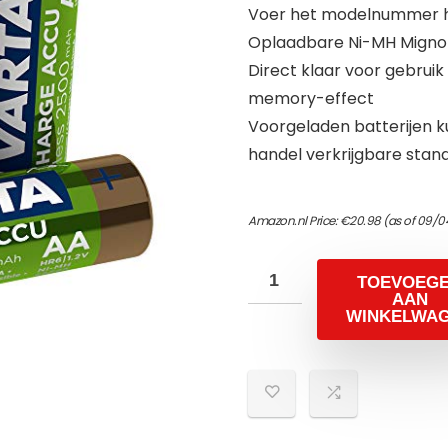
Voer het modelnummer hi
Oplaadbare Ni-MH Mignon
Direct klaar voor gebruik
memory-effect
Voorgeladen batterijen k
handel verkrijgbare sta
Amazon.nl Price:
€
20.98
(as of 09/0
TOEVOEG
AAN
WINKELWA