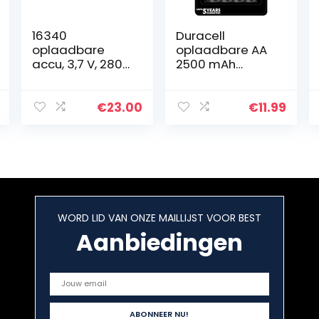
16340
Duracell
oplaadbare
oplaadbare AA
accu, 3,7 V, 2800
2500 mAh
mAh, 10 stuks,
mignon
oplaadbare
oplaadbare
batterijen
batterijen HR6,
€
23.00
€
11.99
CR123A lithium
NiMH 1,2 V, set
Li-ion batterijen
van 4
WORD LID VAN ONZE MAILLIJST VOOR BEST
Aanbiedingen