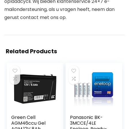
oplaadcycli. Wij bieden klantenservice 24×7 e-
mailondersteuning, als u vragen heeft, neem dan
gerust contact met ons op.
Related Products
Green Cell
Panasonic BK-
AGM46ccu Gel
3MCCE/4LE
AGM 12V 8Ah
Eneloop, Ready-