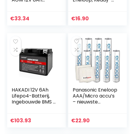
Green Cell accu
to-Use Ni-MH
batterij voor USV
accu, AA Mignon,
loodgel accu
verpakking als
€
33.34
€
16.90
verzegeld lood-
opbergtas, min.
zuur batterij VRLA…
1900 mAh, 2100…
HAKADI 12V 6Ah
Panasonic Eneloop
Lifepo4-Batterij,
AAA/Micro accu’s
Ingebouwde BMS –
– nieuwste
3000+ Deep Cycle
generatie –
Oplaadbare
krachtige
Lithium-
accubatterijen in
€
103.93
€
22.90
ijzerfosfaatbatterij
Kraftmax
Vervang…
accuboxen V5