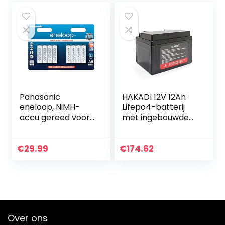
Panasonic
HAKADI 12V 12Ah
eneloop, NiMH-
Lifepo4-batterij
accu gereed voor
met ingebouwde
gebruik, AA
BMS 3000+ Deep
mignon,
Cycle Oplaadbare
verpakking van 8,
Lithium-
€
29.99
€
174.62
1900 mAh, 2100
ijzerfosfaatbatterij
laadcycli, met
en Voor…
hoog…
Over ons