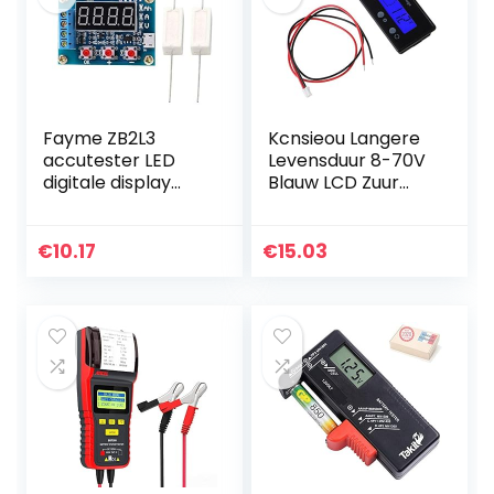
Fayme ZB2L3
Kcnsieou Langere
accutester LED
Levensduur 8-70V
digitale display
Blauw LCD Zuur
18650 lithium
Lood Lithium
batterij voeding
Batterij Capaciteit
test weerstand
Indicator
€
10.17
€
15.03
lood SSUre
Voltmeter Gauge
capaciteit
2in1