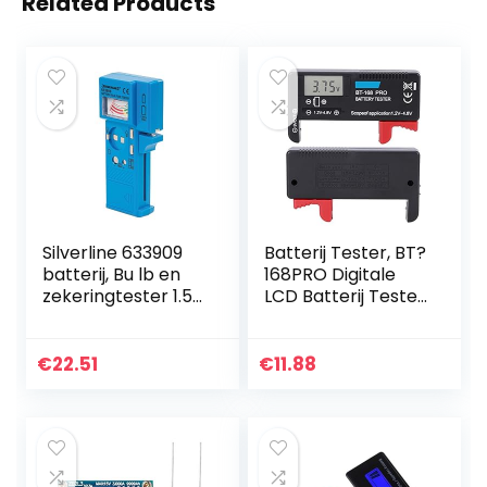
Related Products
Silverline 633909
Batterij Tester, BT?
batterij, Bu lb en
168PRO Digitale
zekeringtester 1.5V
LCD Batterij Tester
– 9V, blauw
1.2 V?4,8 V Batterij
Checker voor
Kleine Batterijen,
€
22.51
€
11.88
knoopcel…