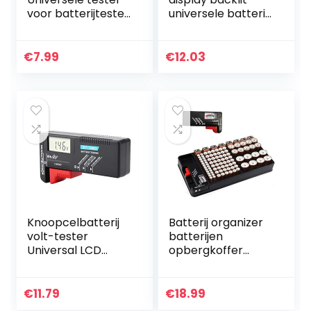
voor batterijtester
universele batterij
AA AAA C D 1,5 V 9
capaciteit
V BT-168, zwart
voltmeter tester
voltmeter monitor
€
7.99
€
12.03
Knoopcelbatterij
Batterij organizer
volt-tester
batterijen
Universal LCD
opbergkoffer
batterij tester
bevat 110
digitale BT-168D
batterijen van
verschillende
€
11.79
€
18.99
groottesleuf voor