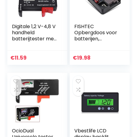
Digitale 1,2 V-4,8 V
FISHTEC
handheld
Opbergdoos voor
batterijtester met
batterijen,
hoge
organizer en
nauwkeurigheid
opslag voor 98
voor kantoor voor
batterijen: AA, AAA,
€
11.59
€
19.98
thuis voor kleine
9V, C, D +
batterijen…
knoopcelbatterije
n…
OcioDual
Vbestlife LCD
Universele tester
display backlit