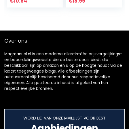
waterdichte
verschillende
€
10.64
€
18.99
digitale
groottesleuf voor
batterijspanning…
AAA, AA, 9V, C, D
en…
Over ons
Magmanual.nl is een moderne alles-in-één prijsvergelijkings-
en beoordelingswebsite die de beste deals biedt die
beschikbaar zijn op amazon en u op de hoogte houdt via de
laatst toegevoegde blogs. Alle afbeeldingen zijn
auteursrechtelijk beschermd door hun respectievelijke
eigenaren. Alle geciteerde inhoud is afgeleid van hun
respectievelijke bronnen.
WORD LID VAN ONZE MAILLIJST VOOR BEST
Aanbiedingen