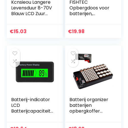
Kcnsieou Langere
FISHTEC
Levensduur 8-70V
Opbergdoos voor
Blauw LCD Zuur
batterijen,
Lood Lithium
organizer en
Batterij Capaciteit
opslag voor 98
Indicator
batterijen: AA, AAA,
€
15.03
€
19.98
Voltmeter Gauge
9V, C, D +
2in1
knoopcelbatterije
n…
Batterij-indicator
Batterij organizer
LCD
batterijen
Batterijcapaciteit-
opbergkoffer
indicator 12-48 V
bevat 110
Universele
batterijen van