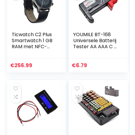
Ticwatch C2 Plus
YOUMILE BT-168
Smartwatch 1 GB
Universele Batterij
RAM met NFC-
Tester AA AAA C D
betalingen, IP68
9V Knop Checker
waterdicht 1,3 inch
AMOLED-scherm,
€
256.99
€
6.79
ingebouwde GPS
Fitness…