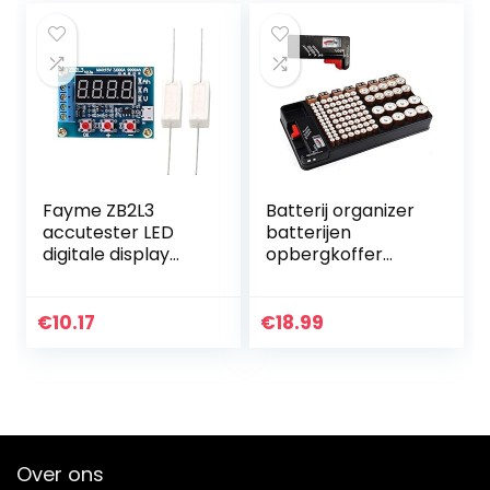
Fayme ZB2L3
Batterij organizer
accutester LED
batterijen
digitale display
opbergkoffer
18650 lithium
bevat 110
batterij voeding
batterijen van
test weerstand
verschillende
€
10.17
€
18.99
lood SSUre
groottesleuf voor
capaciteit
AAA, AA, 9V, C, D
en…
Over ons