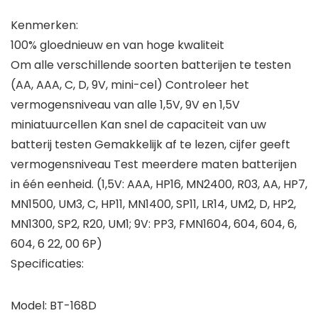
Kenmerken:
100% gloednieuw en van hoge kwaliteit
Om alle verschillende soorten batterijen te testen
(AA, AAA, C, D, 9V, mini-cel) Controleer het
vermogensniveau van alle 1,5V, 9V en 1,5V
miniatuurcellen Kan snel de capaciteit van uw
batterij testen Gemakkelijk af te lezen, cijfer geeft
vermogensniveau Test meerdere maten batterijen
in één eenheid. (1,5V: AAA, HP16, MN2400, R03, AA, HP7,
MN1500, UM3, C, HP11, MN1400, SP11, LR14, UM2, D, HP2,
MN1300, SP2, R20, UM1; 9V: PP3, FMN1604, 604, 604, 6,
604, 6 22, 00 6P)
Specificaties:
Model: BT-168D