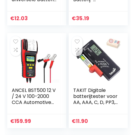
capaciteit
opbergdoos 104
voltmeter tester
roosters Batterij-
voltmeter monitor
organizer
€
12.03
€
35.19
Draagtashouder
Gemakkelijk af…
ANCEL BST500 12 V
TAKIT Digitale
/ 24 V 100-2000
batterijtester voor
CCA Automotive
AA, AAA, C, D, PP3,
Accutester
9V, 1,5V,
Voertuigdiagnose
knoopcelbatterije
en Laadvermogen
n – 5 jaar garantie
€
159.99
€
11.90
van de
Lichtmachine…