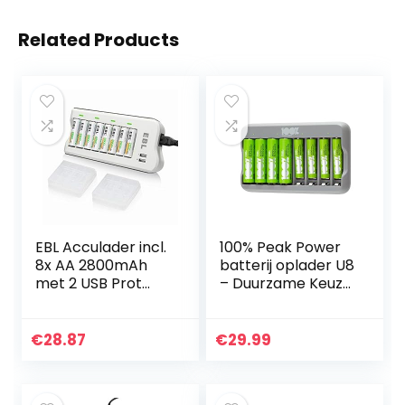
Related Products
EBL Acculader incl.
100% Peak Power
8x AA 2800mAh
batterij oplader U8
met 2 USB Prot
– Duurzame Keuze
acculaders voor
– USB batterijlader
AA, AAA, Ni-MH
incl. oplaadbare
accu, universele
batterijen NiMH
€
28.87
€
29.99
acculader 8-
batterij 4 x…
voudige…