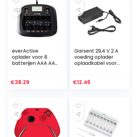
everActive
Garsent 29,4 V 2 A
oplader voor 8
voeding oplader
batterijen AAA AA
oplaadkabel voor
C D 9V, universeel
lithium batterij
en snel,
(EU)
volautomatisch,
€
38.29
€
12.46
LCD met
percentage…