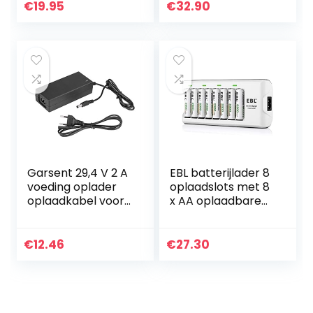
met ledindicator
€
19.95
€
32.90
en afzonderlijke…
Garsent 29,4 V 2 A
EBL batterijlader 8
voeding oplader
oplaadslots met 8
oplaadkabel voor
x AA oplaadbare
lithium batterij
batterijen
(EU)
€
12.46
€
27.30