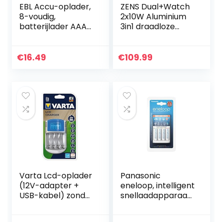
EBL Accu-oplader,
ZENS Dual+Watch
8-voudig,
2x10W Aluminium
batterijlader AAA
3in1 draadloze
AA NiMH, NI-CD
oplader (Apple &
batterijen, USB-
Samsung
input 5 V 2 A
Snelladen, Qi/MFi
€
16.49
€
109.99
snellader met led-
gecertificeerd,
display
Stroomadapter…
Varta Lcd-oplader
Panasonic
(12V-adapter +
eneloop, intelligent
USB-kabel) zonder
snellaadapparaat,
accu’s zilver
voor 1-4 NiMH-
accu’s AA/AAA,