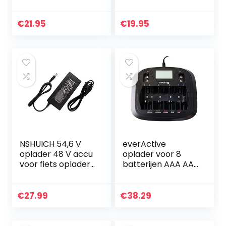
accu’s zilver
€
21.95
€
19.95
NSHUICH 54,6 V
everActive
oplader 48 V accu
oplader voor 8
voor fiets oplader
batterijen AAA AA
elektrische
C D 9V, universeel
batterijen uitgang
en snel,
1,5 A VCA Li-Ion
volautomatisch,
€
27.99
€
38.29
LCD met
percentage…