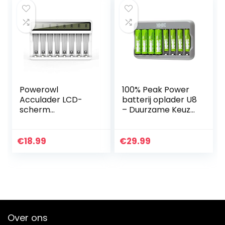
Powerowl
100% Peak Power
Acculader LCD-
batterij oplader U8
scherm
– Duurzame Keuze
batterijlader (USB
– USB batterijlader
snel opladen,
incl. oplaadbare
onafhankelijke
batterijen NiMH
€
18.99
€
29.99
sleuf) voor Ni-MH
batterij 4 x…
Ni-CD AA AAA
batterij…
Over ons