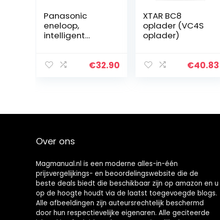
Panasonic
XTAR BC8
eneloop,
oplader (VC4S
intelligent
oplader)
snellaadappara
at, voor 1-4
NiMH-accu’s
€
32.90
€
40.83
AA/AAA, met
ledindicator en
afzonderlijke…
Over ons
Magmanual.nl is een moderne alles-in-één
prijsvergelijkings- en beoordelingswebsite die de
beste deals biedt die beschikbaar zijn op amazon en u
op de hoogte houdt via de laatst toegevoegde blogs.
Alle afbeeldingen zijn auteursrechtelijk beschermd
door hun respectievelijke eigenaren. Alle geciteerde