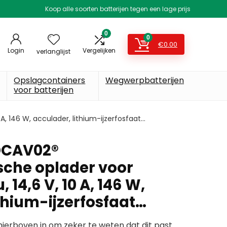
Koop alle soorten batterijen tegen een lage prijs
0
0
€
0.00
Login
Vergelijken
verlanglijst
Opslagcontainers
Wegwerpbatterijen
voor batterijen
, 146 W, acculader, lithium-ijzerfosfaat…
DCAV02®
che oplader voor
 14,6 V, 10 A, 146 W,
thium-ijzerfosfaat…
erboven in om zeker te weten dat dit past.