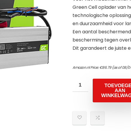
Green Cell oplader van
technologische oplossin
en duurzaamheid voor lan
Een aantal beschermende
bescherming tegen overla
Dit garandeert de juiste 
Amazon.nl Price:
€
86.79
(as of 08/0
TOEVOEG
AAN
WINKELWA