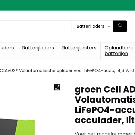
Batterijladers
ouders
Batterijladers
Batterijtesters
Oplaadbare
batterijen
DCAV02® Volautomatische oplader voor LiFePO4-accu, 14,6 V, 10 A
groen Cell A
Volautomatis
LiFePO4-accu,
acculader, li
Voer het modelnummer hi