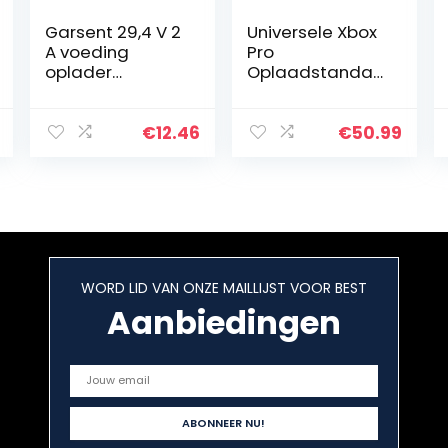
Garsent 29,4 V 2
Universele Xbox
A voeding
Pro
oplader
Oplaadstandaa
oplaadkabel
rd Carbon Zwart
voor lithium
batterij (EU)
€
12.46
€
50.99
WORD LID VAN ONZE MAILLIJST VOOR BEST
Aanbiedingen