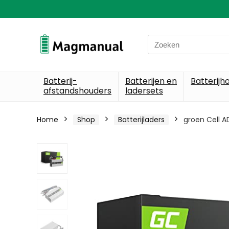
Search
for:
Batterij-
Batterijen en
Batterijh
afstandshouders
ladersets
Home
Shop
Batterijladers
groen Cell A