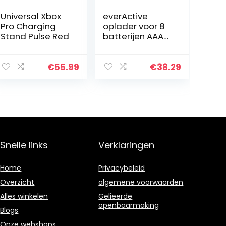
Universal Xbox
everActive
Pro Charging
oplader voor 8
Stand Pulse Red
batterijen AAA
AA C D 9V,
universeel en
snel,
€
55.99
€
38.29
volautomatisch,
LCD met
percentage…
Snelle links
Verklaringen
Home
Privacybeleid
Overzicht
algemene voorwaarden
Alles winkelen
Gelieerde
openbaarmaking
Blogs
Onze webshops