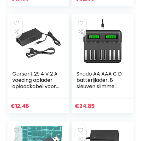
individuele
laadschacht, 8…
Garsent 29,4 V 2 A
Snado AA AAA C D
voeding oplader
batterijlader, 8
oplaadkabel voor
sleuven slimme
lithium batterij
snellader met
(EU)
LCD-scherm voor
AA AAA C D Ni-
€
12.46
€
24.89
MH/Ni-Cd
oplaadbare…