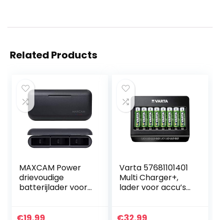
Related Products
MAXCAM Power
Varta 57681101401
drievoudige
Multi Charger+,
batterijlader voor
lader voor accu’s
GoPro
in AA/AAA/9V en
HERO11/HERO10/HE
USB-apparaten,
RO9 Enduro Black
laden via
€
19.99
€
32.99