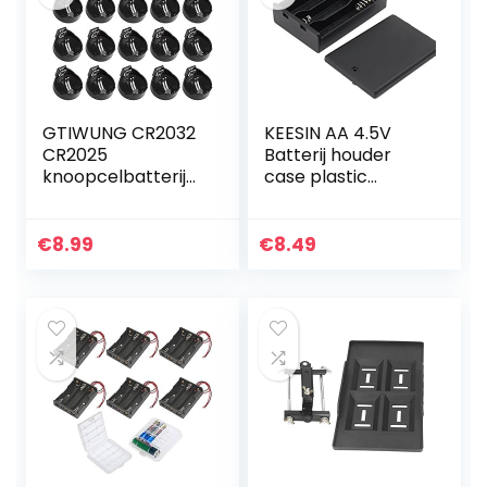
GTIWUNG CR2032
KEESIN AA 4.5V
CR2025
Batterij houder
knoopcelbatterijh
case plastic
ouder voor 3V
batterij
knoopbatterij,
opbergdoos met
zwart, verpakking
ON/OFF
€
8.99
€
8.49
van 20
schakelaar en
bevestiging kabel
banden (3…