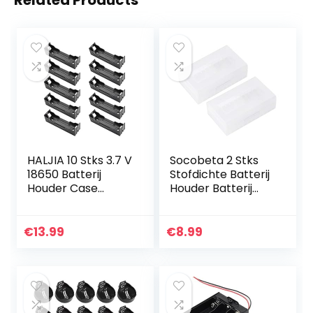
Related Products
HALJIA 10 Stks 3.7 V
Socobeta 2 Stks
18650 Batterij
Stofdichte Batterij
Houder Case
Houder Batterij
Plastic Batterij
Case Batterij Doos
Cover
Beschermende
Opbergdoos met
Voor 2 *
€
13.99
€
8.99
Pin
20700/21700
Batterij