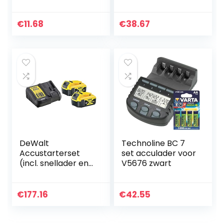
loodaccu. 12V 17Ah.
Ideaal voor elk
elektrisch
€
11.68
€
38.67
mobiliteitshulpmid
del. Bestand
tegen…
DeWalt
Technoline BC 7
Accustarterset
set acculader voor
(incl. snellader en
V5676 zwart
2 XR Li-Ion
batterijen, geen
geheugeneffect
€
177.16
€
42.55
van de accu’s…