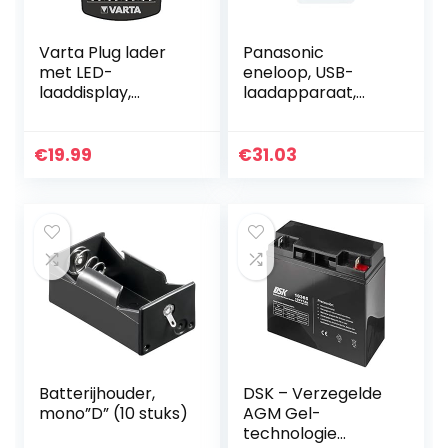
Varta Plug lader
Panasonic
met LED-
eneloop, USB-
laaddisplay,
laadapparaat,
Veiligheidsuitschak
voor 2/4 NiMH-
eling en exclusief
accu’s AA/AAA,
Varta design,
met micro USB-
€
19.99
€
31.03
Laadt 2 of 4 AA,
laadkabel en 4 x
AAA tegelijk…
eneloop AA
mignon, min…
Batterijhouder,
DSK – Verzegelde
mono”D” (10 stuks)
AGM Gel-
technologie