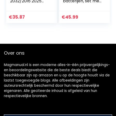
2032/2016 2025
batterijen, set met
Batterijen USB
4 stuks AA en 4
Batterijlader
stuks AAA
Inclusief 4X LiR2032
batterijen en
€
35.87
€
45.99
3,7Volt batterijen…
snellader
Over ons
Magmanual.nl is een moderne alles-in-één prijsvergelijkings-
en beoordelingswebsite die de beste deals biedt die
beschikbaar zijn op amazon en u op de hoogte houdt via de
laatst toegevoegde blogs. Alle afbeeldingen zijn
auteursrechtelijk beschermd door hun respectievelijke
eigenaren. Alle geciteerde inhoud is afgeleid van hun
respectievelijke bronnen.