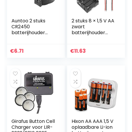
Auntoo 2 stuks
2 stuks 8 × 1,5 V AA
CR2450
zwart
batterijhouder
batterijhouder
voor munten, 2
behuizing case
pins, zwart
kunststof batterij-
opbergdoos met
€
6.71
€
11.63
batterijaansluiting
kabel…
Girafus Button Cell
Hixon AA AAA 1,5 V
Charger voor LIR-
oplaadbare Li-ion