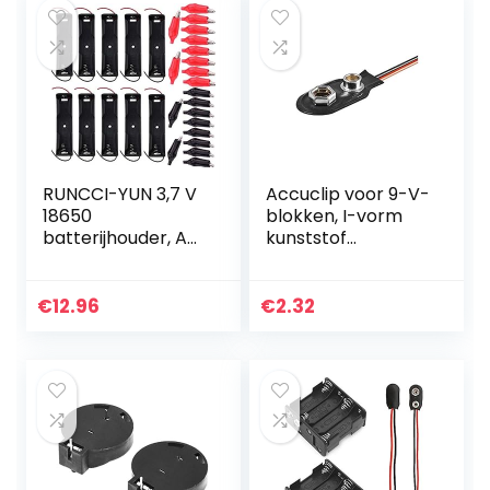
RUNCCI-YUN 3,7 V
Accuclip voor 9-V-
18650
blokken, I-vorm
batterijhouder, AA
kunststof
batterijhouder,
uitvoering
behuizing
kunststof
€
12.96
€
2.32
opbergdoos,
opbergdoos met
bedrading leads…