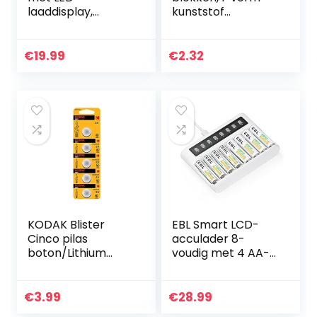
laaddisplay,
kunststof
Veiligheidsuitschak
uitvoering
eling en exclusief
Varta design,
€
19.99
€
2.32
Laadt 2 of 4 AA,
AAA tegelijk…
KODAK Blister
EBL Smart LCD-
Cinco pilas
acculader 8-
boton/Lithium
voudig met 4 AA-
Ultra 2032
batterijen 2800
perforado / 5
mAh en 4 AAA-
stuks
batterijen 1100
€
3.99
€
28.99
mAh,