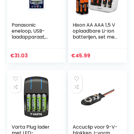
Panasonic
Hixon AA AAA 1,5 V
eneloop, USB-
oplaadbare Li-ion
laadapparaat,
batterijen, set met
voor 2/4 NiMH-
4 stuks AA en 4
accu’s AA/AAA,
stuks AAA
met micro USB-
batterijen en
€
31.03
€
45.99
laadkabel en 4 x
snellader
eneloop AA
mignon, min…
Varta Plug lader
Accuclip voor 9-V-
met LED-
blokken, I-vorm