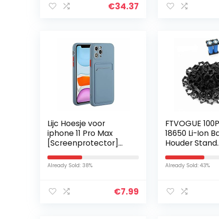
€
34.37
telefoon 13/13…
Lijc Hoesje voor
FTVOGUE 100
iphone 11 Pro Max
18650 Li-Ion Ba
[Screenprotector]
Houder Stand
met Kaartsleuf
Cilindrische Ba
Beschermhoes
Pak Beugel Vei
Already Sold: 38%
Already Sold: 43%
Ultradunne Flexibele
Anti Vibratie P
Zachte Siliconen…
Case…
€
7.99