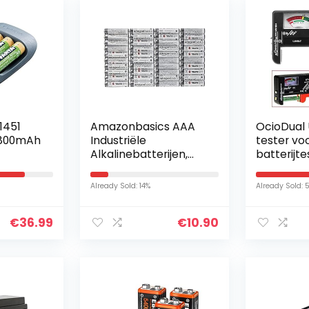
1451
Amazonbasics AAA
OcioDual 
 800mAh
Industriële
tester vo
Alkalinebatterijen,
batterijt
Pak Van 40 Stuks
C D 1,5 V 
zwart
Already Sold: 14%
Already Sold: 
€
36.99
€
10.90