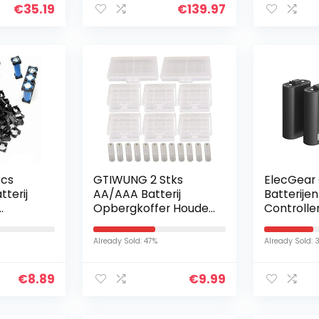
€
35.19
€
139.97
Pcs
GTIWUNG 2 Stks
ElecGear
tterij
AA/AAA Batterij
Batterije
Opbergkoffer Houder
Controller
tterij
Doos (10 Cell) + 6 Stks
1200mAh 
ligheid
Plastic Batterij Case
Accu Spe
Already Sold: 47%
Already Sold: 
lastic
(4 Cell) voor…
Oplaadkit
Series X/
€
8.89
€
9.99