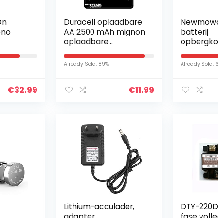
On
Duracell oplaadbare
Newmowa
ono
AA 2500 mAh mignon
batterij
oplaadbare
opbergko
Met 20
batterijen HR6, NiMH
voor Son
,
1,2 V, set van 4
batterij
Already Sold: 89%
Already Sold: 
chtig,
€
32.99
€
11.99
…
Lithium-acculader,
DTY-220D
adapter,
fase volle