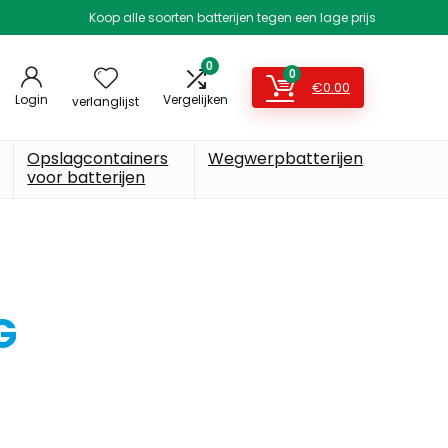
Koop alle soorten batterijen tegen een lage prijs
0
0
€
0.00
Login
Vergelijken
verlanglijst
Opslagcontainers
Wegwerpbatterijen
voor batterijen
G