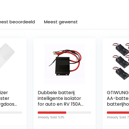
est beoordeeld
Meest gewenst
izer
Dubbele batterij
GTIWUNG 
ester
intelligente isolator
AA-batter
rgdoos
for auto en RV 150A
batterijh
atterij-
Lithium batterij
met draad
algemene isolator
plastic ba
Already Sold: 53%
Already Sold: 
er
dubbele batterij
met pin, 2
f…
isolator…