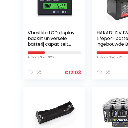
Vbestlife LCD display
HAKADI 12V 1
backlit universele
Lifepo4-batte
batterij capaciteit
ingebouwde 
voltmeter tester
3000+ Deep C
voltmeter monitor
Oplaadbare L
Already Sold: 32%
Already Sold: 77%
ijzerfosfaatba
Voor…
€
12.03