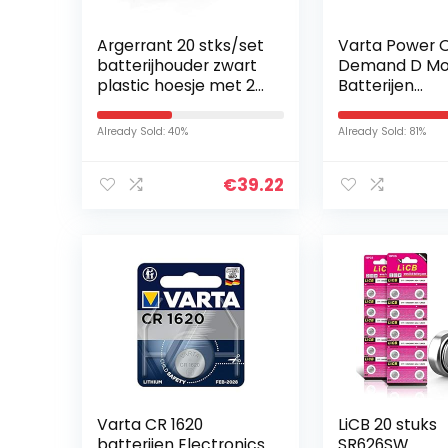
Argerrant 20 stks/set
Varta Power 
batterijhouder zwart
Demand D M
plastic hoesje met 2
Batterijen
stks pin voor enkele
(Verpakking 
18650 3,7V
Stuks – Smart
Already Sold: 40%
Already Sold: 81%
oplaadbare lithium…
Flexibel En Kra
Smart Home-
€
39.22
Apparaten Of
Varta CR 1620
LiCB 20 stuks
batterijen Electronics
SR626SW