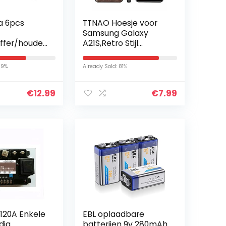
 6pcs
TTNAO Hoesje voor
Samsung Galaxy
ffer/houder
A21S,Retro Stijl
y NP-FW50
Premium Olie Wax
Lederen Siliconen
69%
Already Sold: 81%
Case Zacht TPU
Volledige…
€
12.99
€
7.99
120A Enkele
EBL oplaadbare
dig
batterijen 9v 280mAh