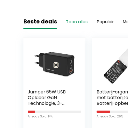
Beste deals
Toon alles
Populair
Me
Jumper 65W USB
Batterij-organ
Oplader GaN
met batterijt
Technologie, 3-
Batterij-opbe
poorts snellader, USB
104 roosters B
C-
organizer
Already Sold: 14%
Already Sold: 26%
oplaadadapter/voeding,
Draagtashoud
compatibel met
Gemakkelijk a