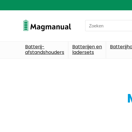
Batterij-
Batterijen en
Batterijh
afstandshouders
ladersets