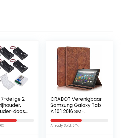
7-delige 2
CRABOT Verenigbaar
ijhouder,
Samsung Galaxy Tab
ouder-doos
A 10.1 2016 SM-
, zwarte
T580/T585 Tablet
tterij-doos
Case Hoes Met
70%
Already Sold: 54%
 x 1,5 V 3 V…
kaartsleuf
Portemonnee