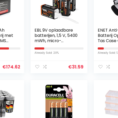
2Ah
EBL 9V oplaadbare
ENET Anti
rij met
batterijen, 1,5 V, 5400
Batterij 
BMS
mWh, micro-
Tas Case
ycle
oplaadkabel, snel
met DJI 
ithium-
opladen in 2 uur,
Batterij, L
Already Sold: 20%
Already Sold: 
tterijen
verpakking van 4
stuks
€
174.62
€
31.59