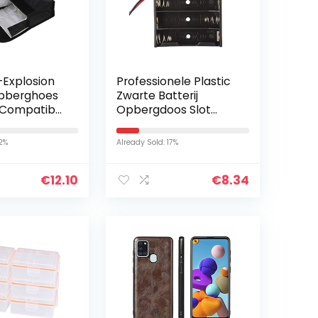
-Explosion
Professionele Plastic
Opberghoes
Zwarte Batterij
 Compatibel
Opbergdoos Slot
MAVIC 2
Houder Case voor 4
 Size
Packs Standaard AA
12%
Already Sold: 17%
2A Batterijen Stack
Zwart
€
12.10
€
8.34