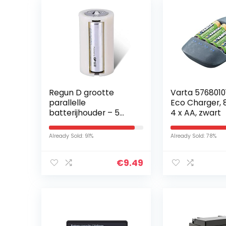
Regun D grootte
Varta 5768010
parallelle
Eco Charger,
batterijhouder – 5
4 x AA, zwart
stuks 3 x AA tot 1 D
grootte parallelle
Already Sold: 91%
Already Sold: 78%
batterijhouder
conversie adapter…
€
9.49