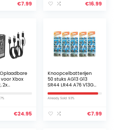
€
7.99
€
16.99
Automatisch…
 Oplaadbare
Knoopcelbatterijen
n voor Xbox
50 stuks AG13 G13
, 2x
SR44 LR44 A76 V13GA
Lithium
PX76A 357 – 1
el- en
verpakking
37%
Already Sold: 93%
 voor Xbox
S…
€
24.95
€
7.99