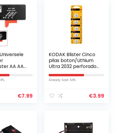
Universele
KODAK Blister Cinco
or
pilas boton/Lithium
ester AA AAA
Ultra 2032 perforado
9 V BT-168,
/ 5 stuks
58%
Already Sold: 64%
€
7.99
€
3.99