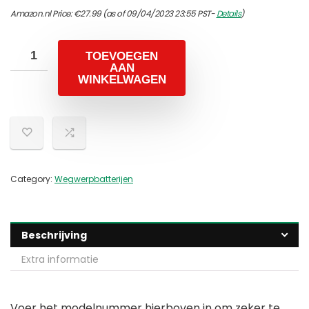
Amazon.nl Price:
€
27.99
(as of 09/04/2023 23:55 PST-
Details
)
TOEVOEGEN
AAN
WINKELWAGEN
Category:
Wegwerpbatterijen
Beschrijving
Extra informatie
Voer het modelnummer hierboven in om zeker te