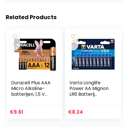
Related Products
Duracell Plus AAA
Varta Longlife
Micro Alkaline-
Power AA Mignon
batterijen, 1,5 V
LR6 Batterij
LR03 MN2400, 12
(verpakking met
stuks
10 stuks) Alkaline
Batterijideaal voor
€
9.61
€
8.24
speelgoed
zaklamp…