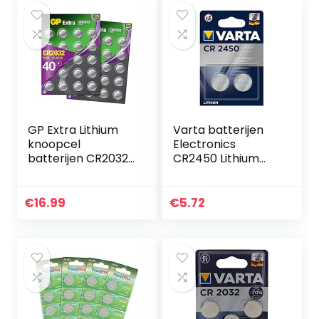
GP Extra Lithium
Varta batterijen
knoopcel
Electronics
batterijen CR2032 |
CR2450 Lithium
40 stuks
knoopcel
knoopcellen
verpakking met 2
CR2032 3V
stuks knoopcellen
€
16.99
€
5.72
in originele
blisterverpakking…