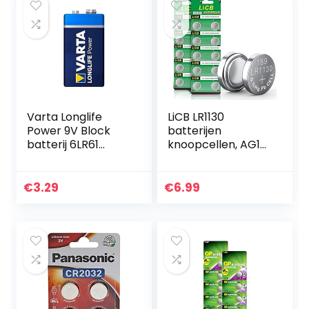
Varta Longlife
LiCB LR1130
Power 9V Block
batterijen
batterij 6LR61
knoopcellen, AG10
(verpakt per stuk)
l1131 189 1,5V
Alkaline E-Block
alkaline batterij,
Batterijen – ideaal
lr54 knoopcel 3
€
3.29
€
6.99
voor
jaar houdbaarheid
brandmelder…
100…