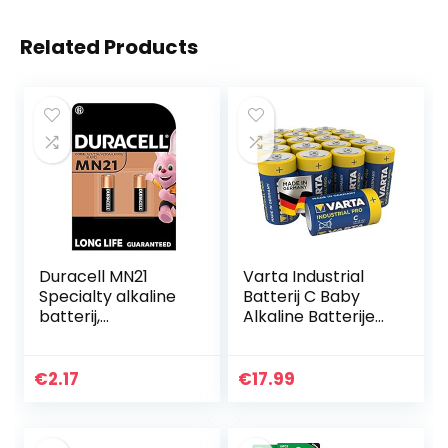
Related Products
Duracell MN21
Varta Industrial
Specialty alkaline
Batterij C Baby
batterij,
Alkaline Batterijen
verpakking van 2
LR14 – Verpakking
met 20 stuks,
Blauw
€
2.17
€
17.99