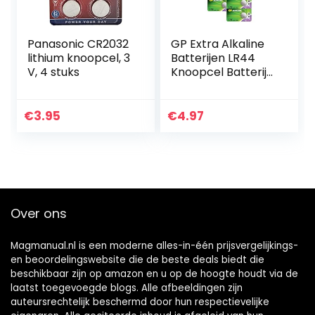
Panasonic CR2032
GP Extra Alkaline
lithium knoopcel, 3
Batterijen LR44
V, 4 stuks
Knoopcel Batterij
L1154f / AG13 / 76A,
1.5V – 10 stuks
€
3.95
€
4.97
Over ons
Magmanual.nl is een moderne alles-in-één prijsvergelijkings-
en beoordelingswebsite die de beste deals biedt die
beschikbaar zijn op amazon en u op de hoogte houdt via de
laatst toegevoegde blogs. Alle afbeeldingen zijn
auteursrechtelijk beschermd door hun respectievelijke