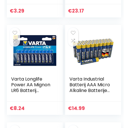
Alkaline E-Block
(pak van 100
Batterijen – ideaal
stuks)
€
3.29
€
23.17
voor
brandmelder…
Varta Longlife
Varta Industrial
Power AA Mignon
Batterij AAA Micro
LR6 Batterij
Alkaline Batterijen
(verpakking met
LR03 – Verpakking
10 stuks) Alkaline
van 40 stuks,
Batterijideaal voor
milieuvriendelijke
€
8.24
€
14.99
speelgoed
verpakking…
zaklamp…