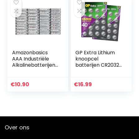
Amazonbasics
GP Extra Lithium
AAA Industriële
knoopcel
Alkalinebatterijen,
batterijen CR2032 |
Pak Van 40 Stuks
40 stuks
knoopcellen
CR2032 3V
€
10.90
€
16.99
Over ons