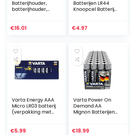
Batterijhouder,
Batterijen LR44
batterijhouder,
Knoopcel Batterij
stabiele
L1154f / AG13 / 76A,
draagbare
1.5V – 10 stuks
lichtgewicht
€
16.01
€
4.97
oplaadbare
wegwerpbatterije
n Thuis voor…
Varta Energy AAA
Varta Power On
Micro LR03 batterij
Demand AA
(verpakking met
Mignon Batterijen
10 stuks) Alkaline
(Verpakking Met
Batterij, ideaal
40 Stuks – Smart,
voor speelgoed
Flexibel En
€
5.99
€
18.99