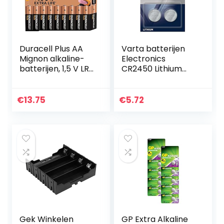
Duracell Plus AA
Varta batterijen
Mignon alkaline-
Electronics
batterijen, 1,5 V LR6
CR2450 Lithium
MN1500, 18 stuks
knoopcel
[Amazon exclusief]
verpakking met 2
stuks knoopcellen
€
13.75
€
5.72
in originele
blisterverpakking…
Gek Winkelen
GP Extra Alkaline