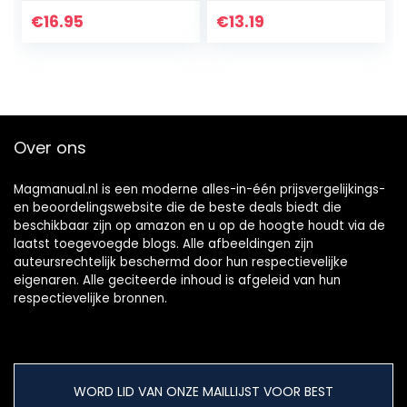
batterijen en
Storage Case for
batterijen –
Vanity Cabinet
€
16.95
€
13.19
bewaardoos ter
with Free Screw
bescherming en
Package…
transport…
Over ons
Magmanual.nl is een moderne alles-in-één prijsvergelijkings-
en beoordelingswebsite die de beste deals biedt die
beschikbaar zijn op amazon en u op de hoogte houdt via de
laatst toegevoegde blogs. Alle afbeeldingen zijn
auteursrechtelijk beschermd door hun respectievelijke
eigenaren. Alle geciteerde inhoud is afgeleid van hun
respectievelijke bronnen.
WORD LID VAN ONZE MAILLIJST VOOR BEST