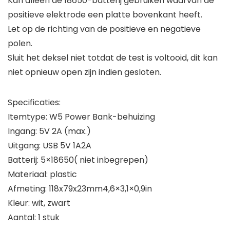
Kan alleen de 18650-batterij gebruiken waarvan de
positieve elektrode een platte bovenkant heeft.
Let op de richting van de positieve en negatieve
polen.
Sluit het deksel niet totdat de test is voltooid, dit kan
niet opnieuw open zijn indien gesloten.
Specificaties:
Itemtype: W5 Power Bank-behuizing
Ingang: 5V 2A (max.)
Uitgang: USB 5V 1A2A
Batterij: 5×18650( niet inbegrepen)
Materiaal: plastic
Afmeting: 118x79x23mm4,6×3,1×0,9in
Kleur: wit, zwart
Aantal: 1 stuk