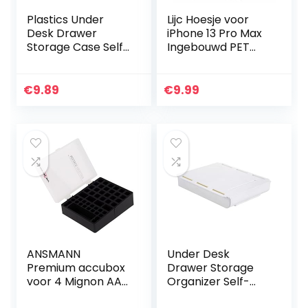
Plastics Under
Lijc Hoesje voor
Desk Drawer
iPhone 13 Pro Max
Storage Case Self-
Ingebouwd PET
Adhesive Durable
Scherm
Containers for
Beschermer
Organizing with
360°Volledige
€
9.89
€
9.99
Free Screw
Lichaam Slim
Package…
Transparant
Verloop Case…
ANSMANN
Under Desk
Premium accubox
Drawer Storage
voor 4 Mignon AA
Organizer Self-
of Micro AAA
Adhesive Plastics