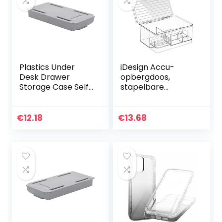
Plastics Under
iDesign Accu-
Desk Drawer
opbergdoos,
Storage Case Self-
stapelbare
Adhesive Durable
batterijorganizer
Containers for
voor 5
Organizing with
verschillende
€
12.18
€
13.68
Free Screw
batterijmaten,
Package…
hoogwaardige
accubox van…