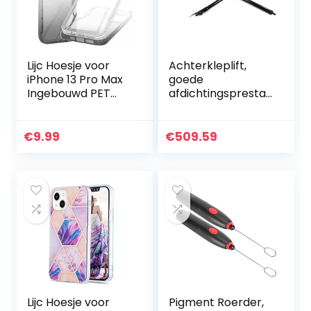
Lijc Hoesje voor
Achterkleplift,
iPhone 13 Pro Max
goede
Ingebouwd PET
afdichtingsprestati
Scherm
es Duurzaam
Beschermer
zwart Geen
360°Volledige
olielekkage
€
9.99
€
509.59
Lichaam Slim
Elektrische
Transparant
achterkleplift,
Verloop Case…
automonteur…
Lijc Hoesje voor
Pigment Roerder,