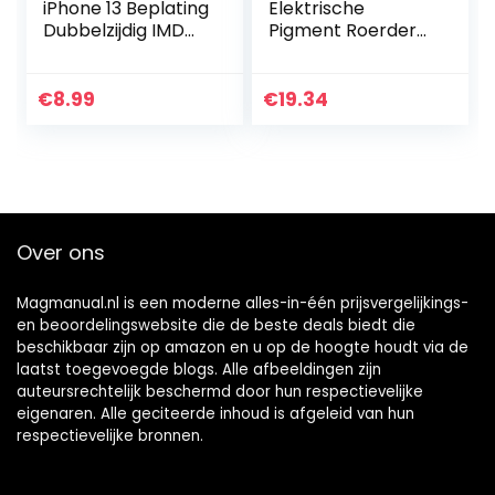
iPhone 13 Beplating
Elektrische
Dubbelzijdig IMD
Pigment Roerder
Splicing Marble
Mixer Draagbare
[Gratis Screen
Pigment Mixer Verf
Protector] Moeilijk
Elektrische Mixer
€
8.99
€
19.34
Siliconen TPU…
met 2 Stuks voor
Art…
Over ons
Magmanual.nl is een moderne alles-in-één prijsvergelijkings-
en beoordelingswebsite die de beste deals biedt die
beschikbaar zijn op amazon en u op de hoogte houdt via de
laatst toegevoegde blogs. Alle afbeeldingen zijn
auteursrechtelijk beschermd door hun respectievelijke
eigenaren. Alle geciteerde inhoud is afgeleid van hun
respectievelijke bronnen.