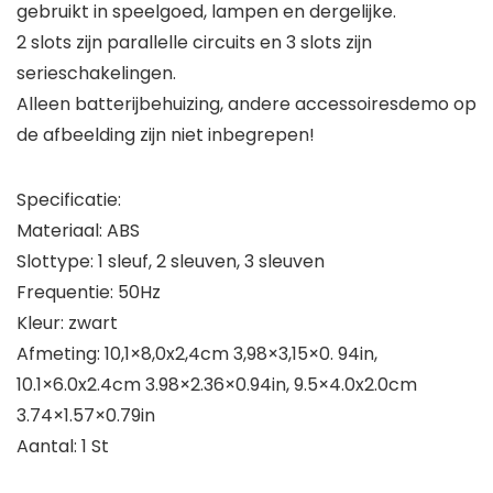
gebruikt in speelgoed, lampen en dergelijke.
2 slots zijn parallelle circuits en 3 slots zijn
serieschakelingen.
Alleen batterijbehuizing, andere accessoiresdemo op
de afbeelding zijn niet inbegrepen!
Specificatie:
Materiaal: ABS
Slottype: 1 sleuf, 2 sleuven, 3 sleuven
Frequentie: 50Hz
Kleur: zwart
Afmeting: 10,1×8,0x2,4cm 3,98×3,15×0. 94in,
10.1×6.0x2.4cm 3.98×2.36×0.94in, 9.5×4.0x2.0cm
3.74×1.57×0.79in
Aantal: 1 St