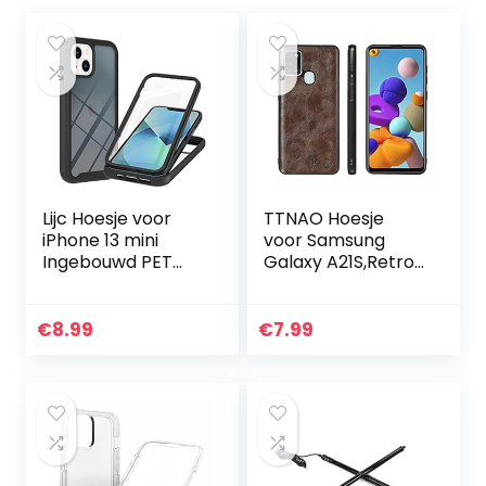
Lijc Hoesje voor
TTNAO Hoesje
iPhone 13 mini
voor Samsung
Ingebouwd PET
Galaxy A21S,Retro
Scherm
Stijl Premium Olie
Beschermer 360°
Wax Lederen
Volledige Lichaam
Siliconen Case
€
8.99
€
7.99
Slim Armor Hoes
Zacht TPU
Hybride Flexibel…
Volledige…