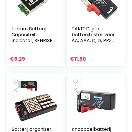
Lithium Batterij
TAKIT Digitale
Capaciteit
batterijtester voor
Indicator, SENRISE
AA, AAA, C, D, PP3,
Batterij Power
9V, 1,5V,
Tester met LED
knoopcelbatterije
Display (3S, 12.6V,
n – 5 jaar garantie
€
9.29
€
11.90
1St)
Batterij organizer,
Knoopcelbatterij