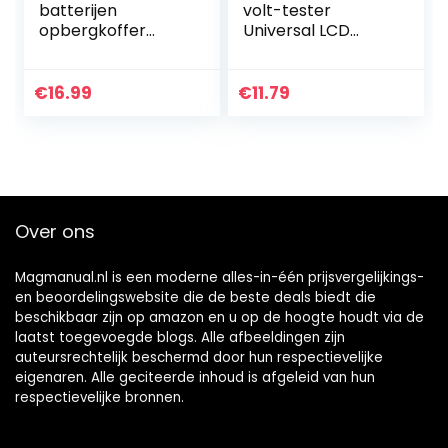
batterijen
volt-tester
opbergkoffer
Universal LCD
bevat 110
batterij tester
batterijen van
digitale BT-168D
verschillende
€
16.99
€
11.79
groottesleuf voor
AAA, AA, 9V, C, D…
Over ons
Magmanual.nl is een moderne alles-in-één prijsvergelijkings-
en beoordelingswebsite die de beste deals biedt die
beschikbaar zijn op amazon en u op de hoogte houdt via de
laatst toegevoegde blogs. Alle afbeeldingen zijn
auteursrechtelijk beschermd door hun respectievelijke
eigenaren. Alle geciteerde inhoud is afgeleid van hun
respectievelijke bronnen.