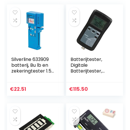
Silverline 633909
Batterijtester,
batterij, Bu lb en
Digitale
zekeringtester 1.5V
Batterijtester,
– 9V, blauw
Yr1035 Hoge
Nauwkeurigheid
Lithiumbatterij
€
22.51
€
115.50
Interne
Weerstandstester
kit, Met…