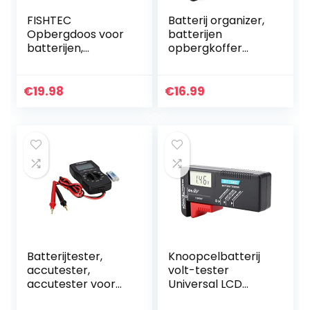
FISHTEC
Batterij organizer,
Opbergdoos voor
batterijen
batterijen,
opbergkoffer
organizer en
bevat 110
opslag voor 98
batterijen van
batterijen: AA, AAA,
verschillende
€
19.98
€
16.99
9V, C, D +
groottesleuf voor
knoopcelbatterije
AAA, AA, 9V, C, D…
n…
Batterijtester,
Knoopcelbatterij
accutester,
volt-tester
accutester voor
Universal LCD
accu AAA, AA, NI-
batterij tester