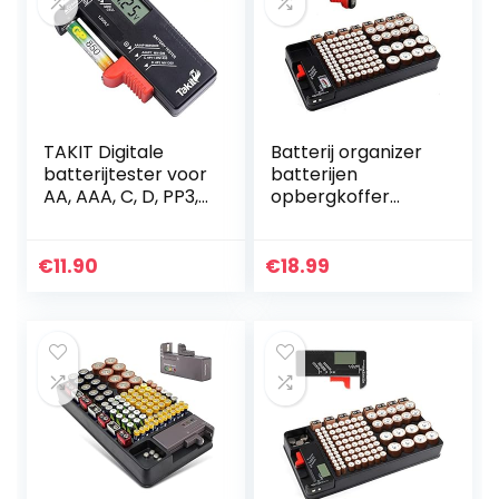
TAKIT Digitale
Batterij organizer
batterijtester voor
batterijen
AA, AAA, C, D, PP3,
opbergkoffer
9V, 1,5V,
bevat 110
knoopcelbatterije
batterijen van
n – 5 jaar garantie
verschillende
€
11.90
€
18.99
groottesleuf voor
AAA, AA, 9V, C, D
en…