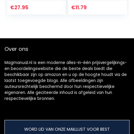
MH, lithiumbatterij,
digitale BT-168D
C, D, 1,5V tot 9V, N
€
27.95
€
11.79
en knoopcellen
Over ons
Magmanual.nl is een moderne alles-in-één prijsvergelijkings-
en beoordelingswebsite die de beste deals biedt die
beschikbaar zijn op amazon en u op de hoogte houdt via de
laatst toegevoegde blogs. Alle afbeeldingen zijn
auteursrechtelijk beschermd door hun respectievelijke
eigenaren. Alle geciteerde inhoud is afgeleid van hun
respectievelijke bronnen.
WORD LID VAN ONZE MAILLIJST VOOR BEST