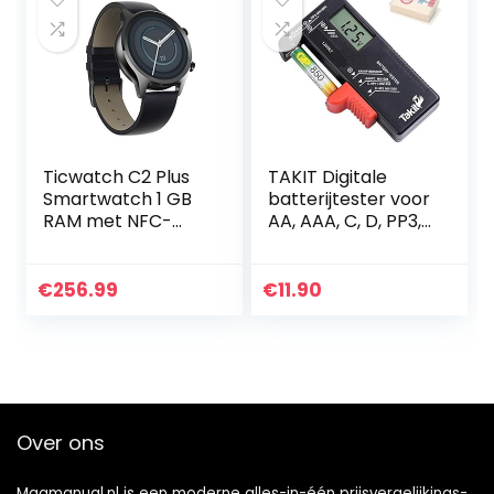
Ticwatch C2 Plus
TAKIT Digitale
Smartwatch 1 GB
batterijtester voor
RAM met NFC-
AA, AAA, C, D, PP3,
betalingen, IP68
9V, 1,5V,
waterdicht 1,3 inch
knoopcelbatterije
AMOLED-scherm,
n – 5 jaar garantie
€
256.99
€
11.90
ingebouwde GPS
Fitness…
Over ons
Magmanual.nl is een moderne alles-in-één prijsvergelijkings-