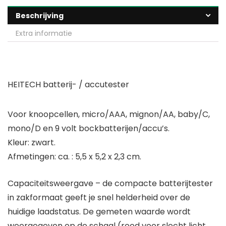
Beschrijving
Extra informatie
HEITECH batterij- / accutester
Voor knoopcellen, micro/AAA, mignon/AA, baby/C,
mono/D en 9 volt bockbatterijen/accu’s.
Kleur: zwart.
Afmetingen: ca. : 5,5 x 5,2 x 2,3 cm.
Capaciteitsweergave – de compacte batterijtester
in zakformaat geeft je snel helderheid over de
huidige laadstatus. De gemeten waarde wordt
weergegeven op de schaal (rood voor slecht licht,