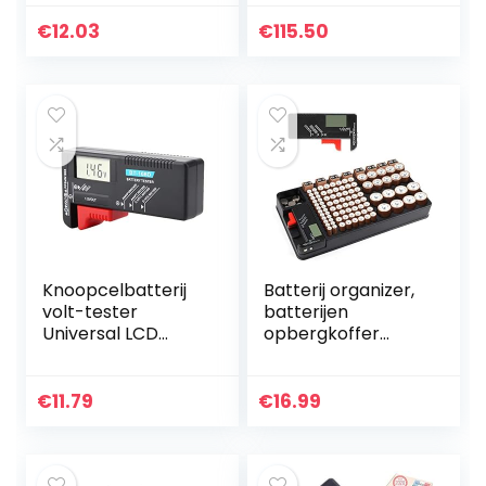
voltmeter tester
Nauwkeurigheid
voltmeter monitor
Lithiumbatterij
€
12.03
€
115.50
Interne
Weerstandstester
kit, Met…
Knoopcelbatterij
Batterij organizer,
volt-tester
batterijen
Universal LCD
opbergkoffer
batterij tester
bevat 110
digitale BT-168D
batterijen van
verschillende
€
11.79
€
16.99
groottesleuf voor
AAA, AA, 9V, C, D…