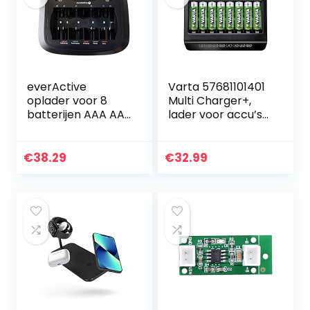
everActive
Varta 57681101401
oplader voor 8
Multi Charger+,
batterijen AAA AA
lader voor accu’s
C D 9V, universeel
in AA/AAA/9V en
en snel,
USB-apparaten,
volautomatisch,
laden via
€
38.29
€
32.99
LCD met
individuele
percentage…
laadschacht, 8…