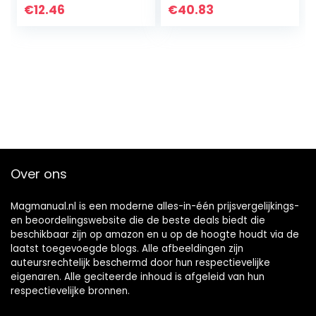
€
12.46
€
40.83
Over ons
Magmanual.nl is een moderne alles-in-één prijsvergelijkings-
en beoordelingswebsite die de beste deals biedt die
beschikbaar zijn op amazon en u op de hoogte houdt via de
laatst toegevoegde blogs. Alle afbeeldingen zijn
auteursrechtelijk beschermd door hun respectievelijke
eigenaren. Alle geciteerde inhoud is afgeleid van hun
respectievelijke bronnen.