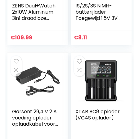
ZENS Dual+Watch
1S/2S/3S NiMH-
2x10W Aluminium
batterijlader
3in1 draadloze
Toegewijd 1.5V 3V
oplader (Apple &
4.5V CC CV
Samsung
Speciaal
Snelladen, Qi/MFi
oplaadbord(3S-
€
109.99
€
8.11
gecertificeerd,
met terminal)
Stroomadapter…
Garsent 29,4 V 2 A
XTAR BC8 oplader
voeding oplader
(VC4S oplader)
oplaadkabel voor
lithium batterij
(EU)