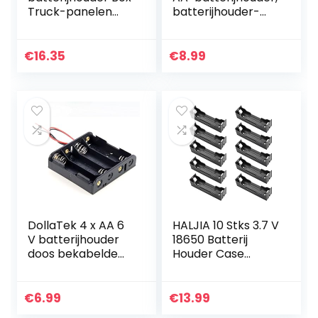
Truck-panelen
batterijhouder-
voor workshops
doos met draad,
zwarte plastic
batterijen-doos
€
16.35
€
8.99
met pin, 1.5V / 3V /
4…
DollaTek 4 x AA 6
HALJIA 10 Stks 3.7 V
V batterijhouder
18650 Batterij
doos bekabelde
Houder Case
aan/uit-
Plastic Batterij
schakelaar en
Cover
afdekking
Opbergdoos met
€
6.99
€
13.99
Pin