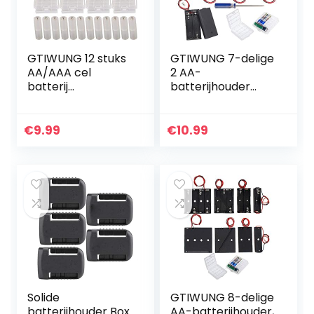
GTIWUNG 12 stuks
GTIWUNG 7-delige
AA/AAA cel
2 AA-
batterij
batterijhouder
opbergdoos
met schakelaar en
houder doos,
deksel,
plastic batterij
batterijhouder,
€
9.99
€
10.99
case voor
doos met draden,
batterijen en
zwarte plastic…
oplaadbare…
Solide
GTIWUNG 8-delige
batterijhouder Box
AA-batterijhouder,