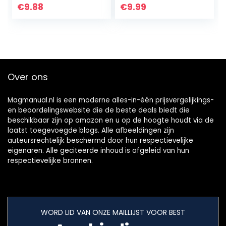
Houder Case Box
plastic batterij
€
9.88
€
9.99
met Draad Lood
case voor
AAN-UIT
batterijen en
Schakelaar…
oplaadbare…
Over ons
Magmanual.nl is een moderne alles-in-één prijsvergelijkings-
en beoordelingswebsite die de beste deals biedt die
beschikbaar zijn op amazon en u op de hoogte houdt via de
laatst toegevoegde blogs. Alle afbeeldingen zijn
auteursrechtelijk beschermd door hun respectievelijke
eigenaren. Alle geciteerde inhoud is afgeleid van hun
respectievelijke bronnen.
WORD LID VAN ONZE MAILLIJST VOOR BEST