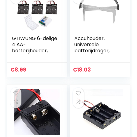
GTIWUNG 6-delige
Accuhouder,
4 AA-
universele
batterijhouder,
batterijdrager,
batterijhouder-
instelbare
doos met draad,
krachtige zijlift
zwarte plastic
Sure Grip
€
8.99
€
18.03
batterijen-doos
batterijhouder
met pin, 4 X 1.5V
6V…