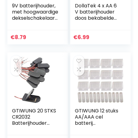
9V batterijhouder,
DollaTek 4 x AA 6
met hoogwaardige
V batterijhouder
dekselschakelaar
doos bekabelde
gemaakt van
aan/uit-
hoogwaardig
schakelaar en
kunststof.
afdekking
€
8.79
€
6.99
GTIWUNG 20 STKS
GTIWUNG 12 stuks
CR2032
AA/AAA cel
Batterijhouder
batterij
Plastic 2x3V
opbergdoos
Knoopcelbatterij
houder doos,