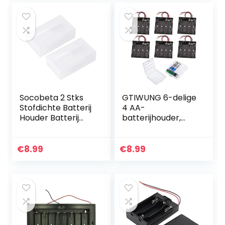
Socobeta 2 Stks
GTIWUNG 6-delige
Stofdichte Batterij
4 AA-
Houder Batterij
batterijhouder,
Case Batterij Doos
batterijhouder-
Beschermende
doos met draad,
Voor 2 *
zwarte plastic
€
8.99
€
8.99
20700/21700
batterijen-doos
Batterij
met pin, 4 X 1.5V
6V…