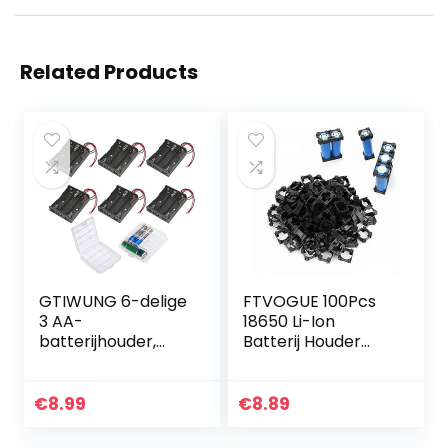
Related Products
GTIWUNG 6-delige
FTVOGUE 100Pcs
3 AA-
18650 Li-Ion
batterijhouder,
Batterij Houder
batterijhouder-
Stand Cilindrische
doos met draad,
Batterij Pak Beugel
zwarte plastic
Veiligheid Anti
€
8.99
€
8.89
batterijhouder
Vibratie Plastic
met pin, 3 X 1.5V 4…
Case…