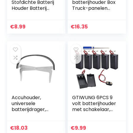
Stofdichte Batterij
batterijhouder Box
Houder Batterij
Truck-panelen
Case Batterij Doos
voor workshops
Beschermende
Voor 2 *
€
8.99
€
16.35
20700/21700
Batterij
Accuhouder,
GTIWUNG 6PCS 9
universele
volt batterijhouder
batterijdrager,
met schakelaar,
instelbare
9V batterijhouder
krachtige zijlift
met schakelaar,
Sure Grip
6PCS 9V
€
18.03
€
9.99