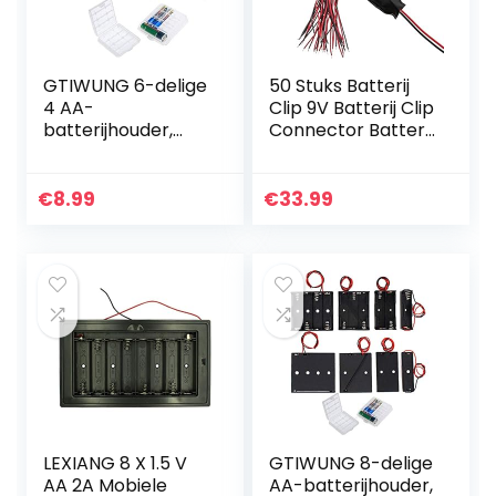
GTIWUNG 6-delige
50 Stuks Batterij
4 AA-
Clip 9V Batterij Clip
batterijhouder,
Connector Batterij
batterijhouder-
Clip Aansluiting
doos met draad,
High Quality
zwarte plastic
Accuaansluiting 9
€
8.99
€
33.99
batterijen-doos
V I Type…
met pin, 4 X 1.5V
6V…
LEXIANG 8 X 1.5 V
GTIWUNG 8-delige
AA 2A Mobiele
AA-batterijhouder,