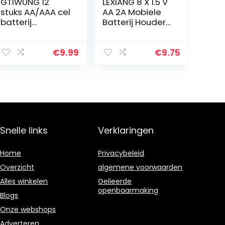
GTIWUNG 12
LEXIANG 8 X 1.5 V
stuks AA/AAA cel
AA 2A Mobiele
batterij
Batterij Houder
opbergdoos
Opbergdoos
houder doos,
Standaard 12 V
plastic batterij
8×1.5 8xAA 12 V
€
9.99
€
9.75
case voor
Bedrade ON/Off
batterijen en
Schakelaar
oplaadbare…
met…
Snelle links
Verklaringen
Home
Privacybeleid
Overzicht
algemene voorwaarden
Alles winkelen
Gelieerde
openbaarmaking
Blogs
Onze webshops
Adverteren