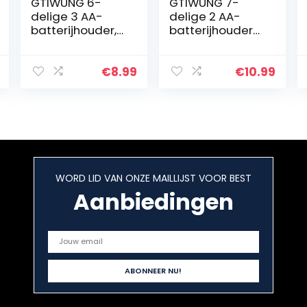
GTIWUNG 6-
GTIWUNG 7-
delige 3 AA-
delige 2 AA-
batterijhouder,
batterijhouder
batterijhouder-
met schakelaar
doos met
en deksel,
draad, zwarte
batterijhouder,
€
8.99
€
10.99
plastic
doos met
batterijhouder
draden, zwarte
met pin, 3 X 1.5V
plastic…
4…
WORD LID VAN ONZE MAILLIJST VOOR BEST
Aanbiedingen