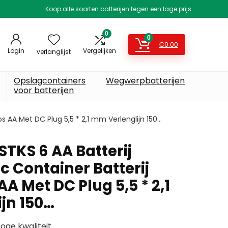
Koop alle soorten batterijen tegen een lage prijs
0
0
€
0.00
Login
Vergelijken
verlanglijst
Opslagcontainers
Wegwerpbatterijen
voor batterijen
s AA Met DC Plug 5,5 * 2,1 mm Verlenglijn 150…
STKS 6 AA Batterij
c Container Batterij
 Met DC Plug 5,5 * 2,1
jn 150…
oge kwaliteit