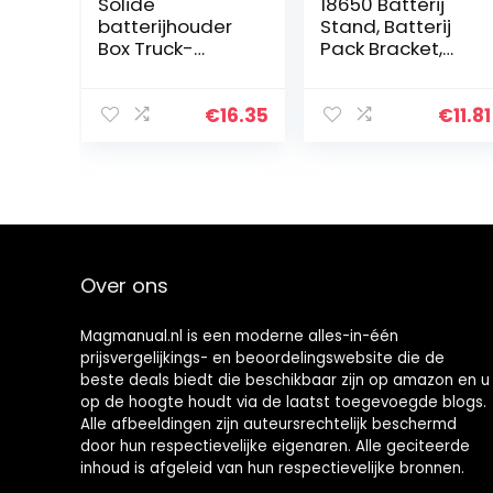
Solide
18650 Batterij
batterijhouder
Stand, Batterij
Box Truck-
Pack Bracket,
panelen voor
100 Cilindrische
workshops
Batterij Beugel
18650 Batterij
€
16.35
€
11.81
Houder, voor
18650 Batterij…
Over ons
Magmanual.nl is een moderne alles-in-één
prijsvergelijkings- en beoordelingswebsite die de
beste deals biedt die beschikbaar zijn op amazon en u
op de hoogte houdt via de laatst toegevoegde blogs.
Alle afbeeldingen zijn auteursrechtelijk beschermd
door hun respectievelijke eigenaren. Alle geciteerde
inhoud is afgeleid van hun respectievelijke bronnen.