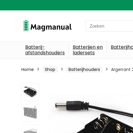
Search
for:
Batterij-
Batterijen en
Batterijh
afstandshouders
ladersets
Home
Shop
Batterijhouders
Argerrant 