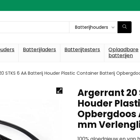
Batterijhouders
ouders
Batterijladers
Batterijtesters
Oplaadbare
batterijen
20 STKS 6 AA Batterij Houder Plastic Container Batterij Opbergdoo
Argerrant 20 
Houder Plasti
Opbergdoos AA
mm Verlengli
100% gloednieuw en van h