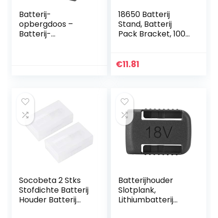
Batterij-
18650 Batterij
opbergdoos –
Stand, Batterij
Batterij-
Pack Bracket, 100
opbergdoos
Cilindrische
Container voor
Batterij Beugel
156+ AA AAA 9V C
18650 Batterij
€
11.81
D lithium 3V A23
Houder, voor 18650
CR 2032, CR 2016,
Batterij…
CR 1632, CR…
Socobeta 2 Stks
Batterijhouder
Stofdichte Batterij
Slotplank,
Houder Batterij
Lithiumbatterij
Case Batterij Doos
Batterijhouder,