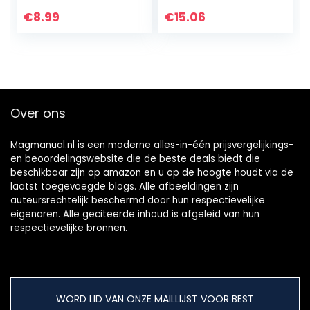
Beschermende
voor IOS1
Voor 2 *
€
8.99
€
15.06
20700/21700
Batterij
Over ons
Magmanual.nl is een moderne alles-in-één prijsvergelijkings-
en beoordelingswebsite die de beste deals biedt die
beschikbaar zijn op amazon en u op de hoogte houdt via de
laatst toegevoegde blogs. Alle afbeeldingen zijn
auteursrechtelijk beschermd door hun respectievelijke
eigenaren. Alle geciteerde inhoud is afgeleid van hun
respectievelijke bronnen.
WORD LID VAN ONZE MAILLIJST VOOR BEST