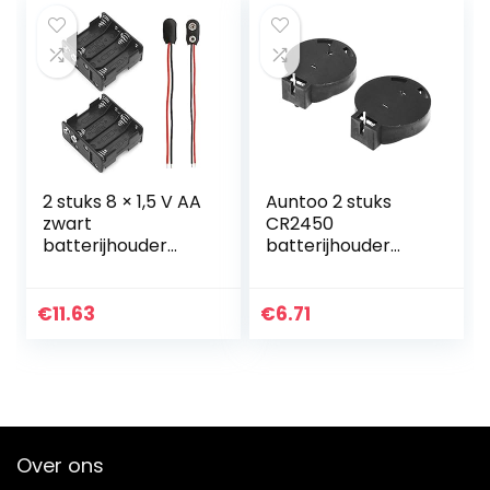
LCD-display
2 stuks 8 × 1,5 V AA
Auntoo 2 stuks
zwart
CR2450
batterijhouder
batterijhouder
behuizing case
voor munten, 2
kunststof batterij-
pins, zwart
opbergdoos met
€
11.63
€
6.71
batterijaansluiting
kabel…
Over ons