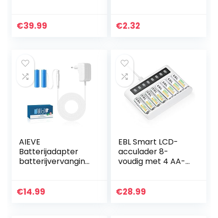
laaddock voor je
uitvoering
Watch, Qi-
gecertificeerd 2-
€
39.99
€
2.32
in-1 laadpad met
Apple Watch
laaddock, voor…
AIEVE
EBL Smart LCD-
Batterijadapter
acculader 8-
batterijvervanging
voudig met 4 AA-
voor 2 stuks AA
batterijen 2800
batterijen, bijv.
mAh en 4 AAA-
compatibel met
batterijen 1100
€
14.99
€
28.99
Bosch/Homematic
mAh,
IP/Eve Thermo…
ontlaadfunctie,