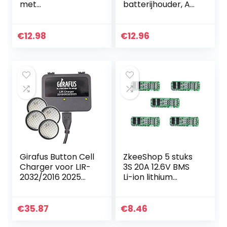
met
batterijhouder, AA
stroombeschermi
batterijhouder,
ng 2 stuks (5C-
behuizing
2pc)
kunststof
€
12.98
€
12.96
opbergdoos,
opbergdoos met
bedrading leads…
Girafus Button Cell
ZkeeShop 5 stuks
Charger voor LIR-
3S 20A 12.6V BMS
2032/2016 2025
Li-ion lithium
Batterijen USB
batterij Protection
Batterijlader
Board 18650
Inclusief 4X LiR2032
Charger
€
35.87
€
8.46
3,7Volt batterijen…
Protection Board