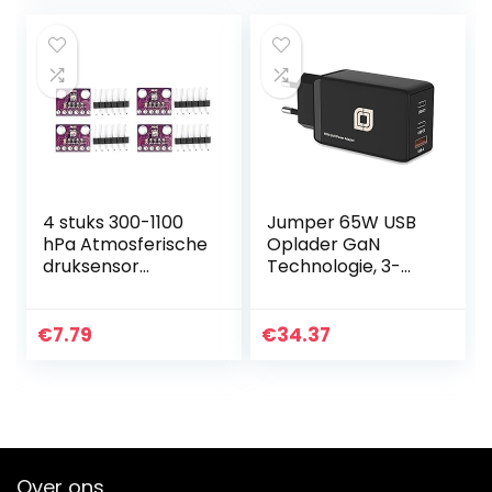
18650…
4 stuks 300-1100
Jumper 65W USB
hPa Atmosferische
Oplader GaN
druksensor
Technologie, 3-
BMP280
poorts snellader,
Elektronische
USB C-
componenten
oplaadadapter/vo
€
7.79
€
34.37
met duidelijk
eding, compatibel
gemarkeerde
met telefoon
13/13…
Over ons