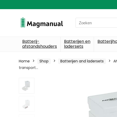
Search
for:
Batterij-
Batterijen en
Batterijh
afstandshouders
ladersets
Home
Shop
Batterijen and ladersets
A
transport…