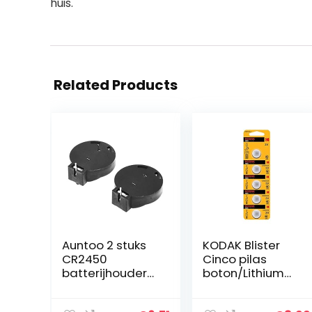
huis.
Related Products
Auntoo 2 stuks
KODAK Blister
CR2450
Cinco pilas
batterijhouder
boton/Lithium
voor munten, 2
Ultra 2032
pins, zwart
perforado / 5