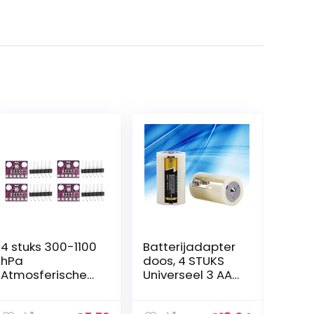
4 stuks 300-1100
Batterijadapter
hPa
doos, 4 STUKS
Atmosferische
Universeel 3 AA
druksensor
naar D-formaat
BMP280
Parallelle