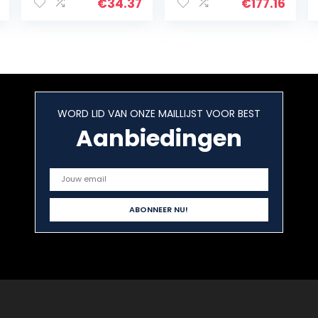
C-
geheugeneffect
€
34.37
€
177.16
oplaadadapter
van de accu’s…
/voeding,
compatibel met
telefoon 13/13…
WORD LID VAN ONZE MAILLIJST VOOR BEST
Aanbiedingen