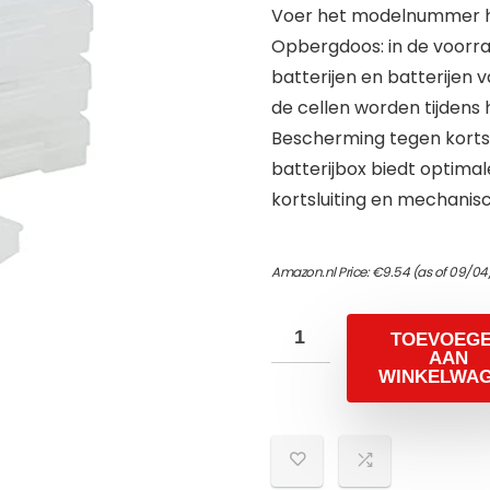
Voer het modelnummer hi
Opbergdoos: in de voorr
batterijen en batterijen
de cellen worden tijdens
Bescherming tegen kortslu
batterijbox biedt optima
kortsluiting en mechanis
Amazon.nl Price:
€
9.54
(as of 09/04
TOEVOEG
AAN
WINKELWA