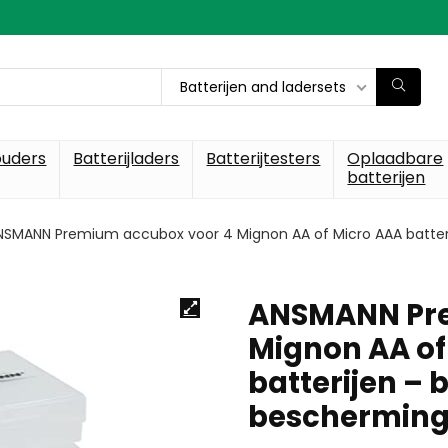
Batterijen and ladersets
ouders
Batterijladers
Batterijtesters
Oplaadbare
batterijen
NSMANN Premium accubox voor 4 Mignon AA of Micro AAA batteri
ANSMANN Pre
Mignon AA of
batterijen –
bescherming