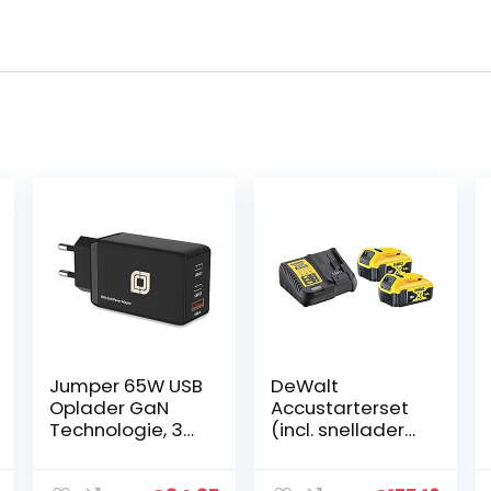
Jumper 65W USB
DeWalt
Oplader GaN
Accustarterset
Technologie, 3-
(incl. snellader
poorts
en 2 XR Li-Ion
snellader, USB
batterijen, geen