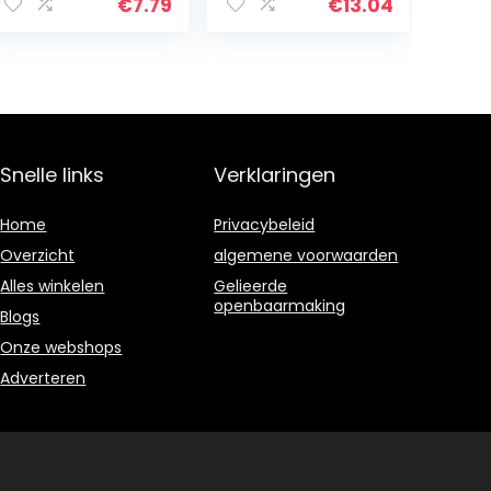
Elektronische
batterijomvorm
€
7.79
€
13.04
componenten
er
met duidelijk
Adapterhouder
gemarkeerde
Hoesjes Doos
Wit…
Snelle links
Verklaringen
Home
Privacybeleid
Overzicht
algemene voorwaarden
Alles winkelen
Gelieerde
openbaarmaking
Blogs
Onze webshops
Adverteren