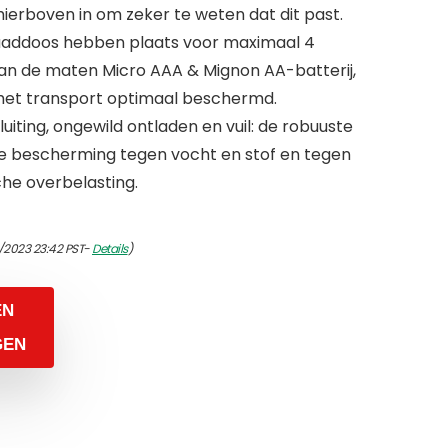
erboven in om zeker te weten dat dit past.
aaddoos hebben plaats voor maximaal 4
 van de maten Micro AAA & Mignon AA-batterij,
 het transport optimaal beschermd.
iting, ongewild ontladen en vuil: de robuuste
le bescherming tegen vocht en stof en tegen
che overbelasting.
/2023 23:42 PST-
Details
)
EN
GEN