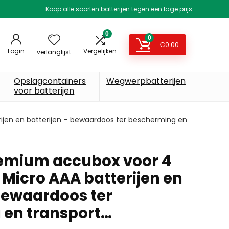
Koop alle soorten batterijen tegen een lage prijs
0
0
€
0.00
Login
Vergelijken
verlanglijst
Opslagcontainers
Wegwerpbatterijen
voor batterijen
jen en batterijen – bewaardoos ter bescherming en
mium accubox voor 4
 Micro AAA batterijen en
 bewaardoos ter
 en transport…