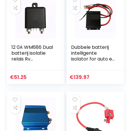
Voor…
12 0A WM686 Dual
Dubbele batterij
batterij isolatie
intelligente
relais Rv
isolator for auto en
Accessoires
RV 150A Lithium
Retrofit Intelligent
batterij algemene
Power Saving RL /
isolator dubbele
€
51.25
€
139.97
180 Voor auto
batterij isolator…