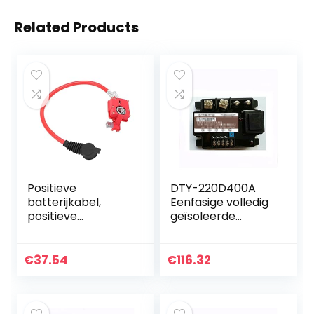
Related Products
Positieve
DTY-220D400A
batterijkabel,
Eenfasige volledig
positieve
geïsoleerde
batterijkabel
voltage
Vervangen Goede
regulerende
geleidbaarheid
module 400A
€
37.54
€
116.32
Betrouwbaar
volledig
61129217036 voor…
geïsoleerde
spanningsregelaar