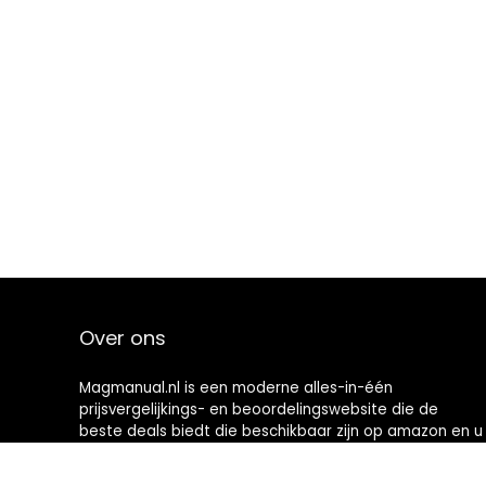
Over ons
Magmanual.nl is een moderne alles-in-één
prijsvergelijkings- en beoordelingswebsite die de
beste deals biedt die beschikbaar zijn op amazon en u
op de hoogte houdt via de laatst toegevoegde blogs.
Alle afbeeldingen zijn auteursrechtelijk beschermd