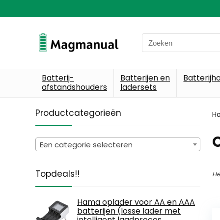
Search
for:
Batterij-
Batterijen en
Batterijh
afstandshouders
ladersets
Productcategorieën
H
O
Een categorie selecteren
Topdeals!!
He
Hama oplader voor AA en AAA
batterijen (losse lader met
intelligent laadproces,