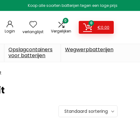
Koop alle soorten batterijen tegen een lage prijs
0
0
€
0.00
Login
Vergelijken
verlanglijst
Opslagcontainers
Wegwerpbatterijen
voor batterijen
t
t
Standaard sortering