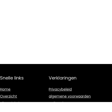
Snelle links
Verklaringen
Home
Privacybeleid
Overzicht
algemene voorwaarden
Alles winkelen
Gelieerde
openbaarmaking
Blogs