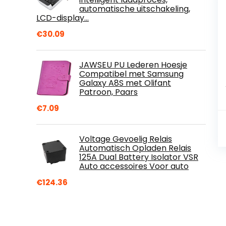
automatische uitschakeling,
LCD-display…
€
30.09
JAWSEU PU Lederen Hoesje
Compatibel met Samsung
Galaxy A8S met Olifant
Patroon, Paars
€
7.09
Voltage Gevoelig Relais
Automatisch Opladen Relais
125A Dual Battery Isolator VSR
Auto accessoires Voor auto
€
124.36