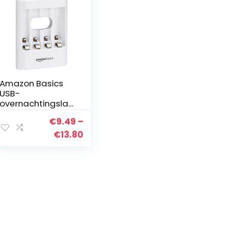
Amazon Basics
USB-
overnachtingslad
er, wit.
€
9.49
–
Prijsklasse:
€
13.80
€9.49
tot
€13.80