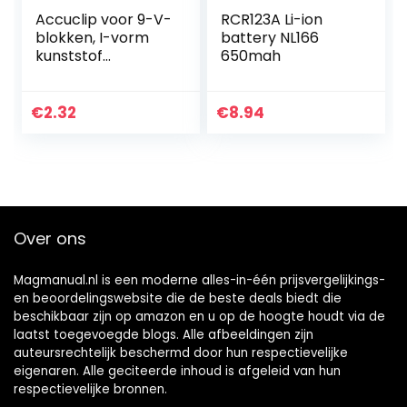
Accuclip voor 9-V-
RCR123A Li-ion
blokken, I-vorm
battery NL166
kunststof
650mah
uitvoering
€
2.32
€
8.94
Over ons
Magmanual.nl is een moderne alles-in-één prijsvergelijkings-
en beoordelingswebsite die de beste deals biedt die
beschikbaar zijn op amazon en u op de hoogte houdt via de
laatst toegevoegde blogs. Alle afbeeldingen zijn
auteursrechtelijk beschermd door hun respectievelijke
eigenaren. Alle geciteerde inhoud is afgeleid van hun
respectievelijke bronnen.