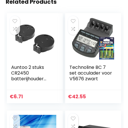
Related Products
Auntoo 2 stuks
Technoline BC 7
CR2450
set acculader voor
batterijhouder
V5676 zwart
voor munten, 2
pins, zwart
€
6.71
€
42.55