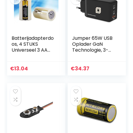
Batterijadapterdo
Jumper 65W USB
os, 4 STUKS
Oplader GaN
Universeel 3 AA
Technologie, 3-
naar D-formaat
poorts snellader,
Parallelle
USB C-
batterijomvormer
oplaadadapter/vo
€
13.04
€
34.37
Adapterhouder
eding, compatibel
Hoesjes Doos Wit…
met telefoon
13/13…